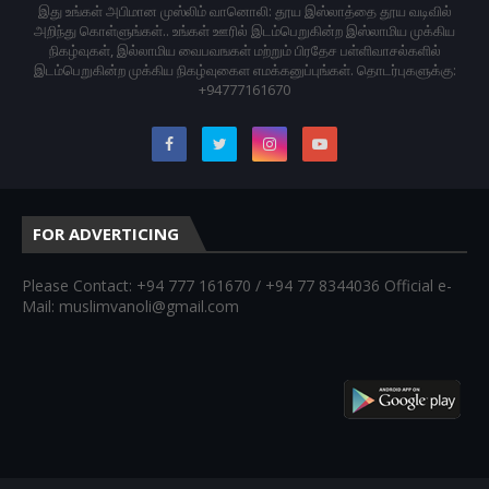
இது உங்கள் அபிமான முஸ்லிம் வானொலி: தூய இஸ்லாத்தை தூய வடிவில்
அறிந்து கொள்ளுங்கள்.. உங்கள் ஊரில் இடம்பெறுகின்ற இஸ்லாமிய முக்கிய
நிகழ்வுகள், இல்லாமிய வைபவஙகள் மற்றும் பிரதேச பள்ளிவாசல்களில்
இடம்பெறுகின்ற முக்கிய நிகழ்வுகைள எமக்கனுப்புங்கள். தொடர்புகளுக்கு:
+94777161670
FOR ADVERTICING
Please Contact: +94 777 161670 / +94 77 8344036 Official e-
Mail: muslimvanoli@gmail.com