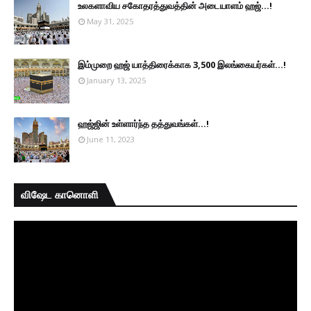
உலகளாவிய சகோதரத்துவத்தின் அடையாளம் ஹஜ்...!
May 31, 2025
இம்முறை ஹஜ் யாத்திரைக்காக 3,500 இலங்கையர்கள்...!
January 13, 2025
ஹஜ்ஜின் உள்ளார்ந்த தத்துவங்கள்...!
June 11, 2023
விஷேட கானொளி