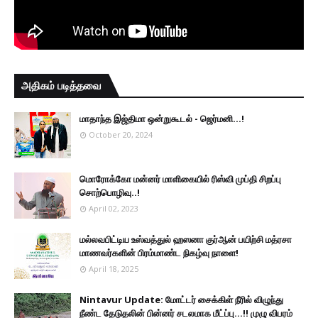
அதிகம் படித்தவை
மாதாந்த இஜ்திமா ஒன்றுகூடல் - ஜெர்மனி…!
October 20, 2024
மொரோக்கோ மன்னர் மாளிகையில் ரிஸ்வி முப்தி சிறப்பு
சொற்பொழிவு..!
April 02, 2023
மல்லவபிட்டிய உஸ்வத்துல் ஹஸனா குர்ஆன் பயிற்சி மத்ரசா
மாணவர்களின் பிரம்மாண்ட நிகழ்வு நாளை!
April 18, 2025
Nintavur Update: மோட்டர் சைக்கிள் நீரில் விழுந்து
நீண்ட தேடுதலின் பின்னர் சடலமாக மீட்ப்பு…!! முழு விபரம்