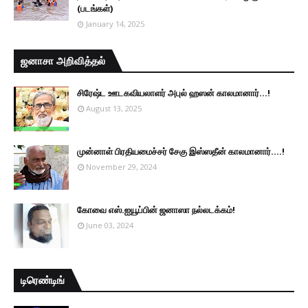
(படங்கள்)
January 14, 2025
ஜனாசா அறிவித்தல்
சிரேஷ்ட ஊடகவியலாளர் அபுல் ஹஸன் காலமானார்...!
August 13, 2025
முன்னாள் பிரதியமைச்சர் சேகு இஸ்ஸதீன் காலமானார்….!
November 29, 2024
கோவை எஸ்.ஐயூப்பின் ஜனாஸா நல்லடக்கம்!
June 03, 2024
டிரெண்டிங்