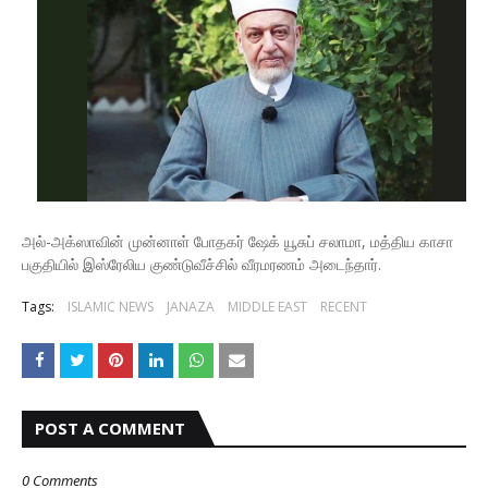
அல்-அக்ஸாவின் முன்னாள் போதகர் ஷேக் யூசுப் சலாமா, மத்திய காசா
பகுதியில் இஸ்ரேலிய குண்டுவீச்சில் வீரமரணம் அடைந்தார்.
Tags:
ISLAMIC NEWS
JANAZA
MIDDLE EAST
RECENT
POST A COMMENT
0 Comments