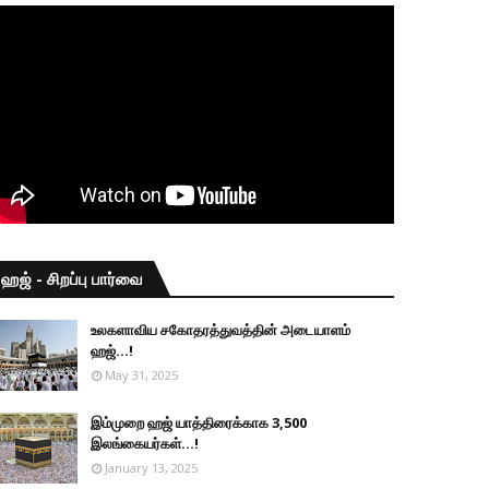
ஹஜ் - சிறப்பு பார்வை
உலகளாவிய சகோதரத்துவத்தின் அடையாளம்
ஹஜ்...!
May 31, 2025
இம்முறை ஹஜ் யாத்திரைக்காக 3,500
இலங்கையர்கள்...!
January 13, 2025