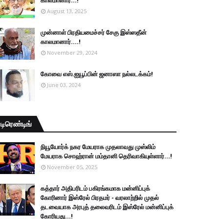
காலமானார்...!
August 13, 2025
முன்னாள் பிரதியமைச்சர் சேகு இஸ்ஸதீன்
காலமானார்….!
November 29, 2024
கோவை எஸ்.ஐயூப்பின் ஜனாஸா நல்லடக்கம்!
June 03, 2024
டிரெண்டிங்
நியூயோர்க் நகர மேயராக முதலாவது முஸ்லிம்
மேயராக சொஹ்ரான் மம்தானி தெரிவாகியுள்ளார்...!
November 05, 2025
கத்தார் அதிபரிடம் பகிரங்கமாக மன்னிப்புக்
கோரினார் இஸ்ரேல் பிரதமர் - வரலாற்றில் முதல்
தடவையாக அரபுத் தலைவரிடம் இஸ்ரேல் மன்னிப்புக்
கோரியது...!