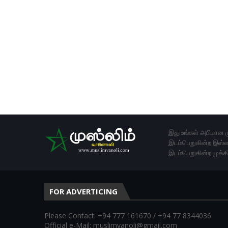
இது உங்கள் அபிமான ம
இடம்பெறுகின்ற இஸ்லா
இடம்பெறுகின்ற முக்க
FOR ADVERTICING
Please Contact: +94 777 161670 / +94 77 8344036
Official e-Mail: muslimvanoli@gmail.com