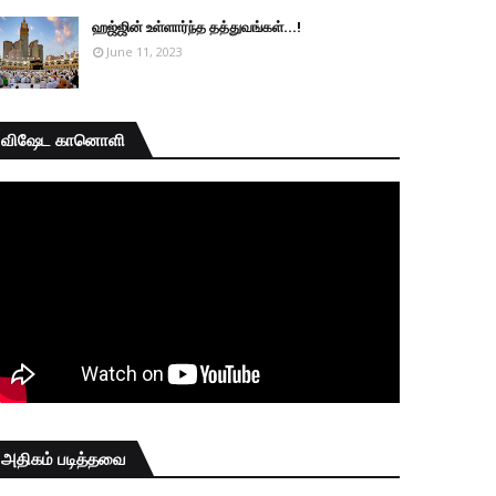
ஹஜ்ஜின் உள்ளார்ந்த தத்துவங்கள்...!
June 11, 2023
விஷேட கானொளி
அதிகம் படித்தவை