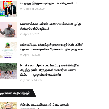
மாதாந்த இஜ்திமா ஒன்றுகூடல் - ஜெர்மனி…!
October 20, 2024
மொரோக்கோ மன்னர் மாளிகையில் ரிஸ்வி முப்தி
சிறப்பு சொற்பொழிவு..!
April 02, 2023
மல்லவபிட்டிய உஸ்வத்துல் ஹஸனா குர்ஆன் பயிற்சி
மத்ரசா மாணவர்களின் பிரம்மாண்ட நிகழ்வு நாளை!
April 18, 2025
Nintavur Update: மோட்டர் சைக்கிள் நீரில்
விழுந்து நீண்ட தேடுதலின் பின்னர் சடலமாக
மீட்ப்பு…!! முழு விபரம் (படங்கள்)
January 14, 2025
ஜனாசா அறிவித்தல்
சிரேஷ்ட ஊடகவியலாளர் அபுல் ஹஸன்