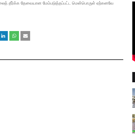
ிக்கலைத் தீர்க்க தேவையான மேம்படுத்தப்பட்ட மென்பொருள் ஏற்கனவே