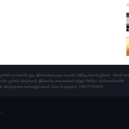
ுஸ்லிம் வானொலி: தூய இஸ்லாத்தை தூய வடிவில் அறிந்து கொள்ளுங்கள்.. உங்கள் ஊர
மிய முக்கிய நிகழ்வுகள், இல்லாமிய வைபவஙகள் மற்றும் பிரதேச பள்ளிவாசல்களில்
ிய நிகழ்வுகைள எமக்கனுப்புங்கள். தொடர்புகளுக்கு: +94777161670