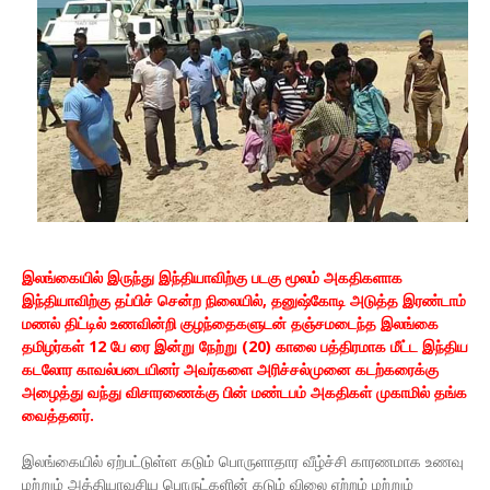
இலங்கையில் இருந்து இந்தியாவிற்கு படகு மூலம் அகதிகளாக
இந்தியாவிற்கு தப்பிச் சென்ற நிலையில், தனுஷ்கோடி அடுத்த இரண்டாம்
மணல் திட்டில் உணவின்றி குழந்தைகளுடன் தஞ்சமடைந்த இலங்கை
தமிழர்கள் 12 பே ரை இன்று நேற்று (20) காலை பத்திரமாக மீட்ட இந்திய
கடலோர காவல்படையினர் அவர்களை அரிச்சல்முனை கடற்கரைக்கு
அழைத்து வந்து விசாரணைக்கு பின் மண்டபம் அகதிகள் முகாமில் தங்க
வைத்தனர்.
இலங்கையில் ஏற்பட்டுள்ள கடும் பொருளாதார வீழ்ச்சி காரணமாக உணவு
மற்றும் அத்தியாவசிய பொருட்களின் கடும் விலை ஏற்றம் மற்றும்