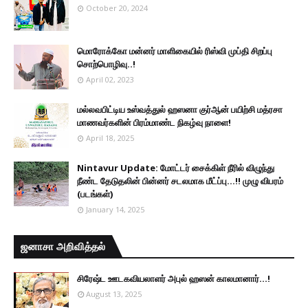
October 20, 2024
மொரோக்கோ மன்னர் மாளிகையில் ரிஸ்வி முப்தி சிறப்பு
சொற்பொழிவு..!
April 02, 2023
மல்லவபிட்டிய உஸ்வத்துல் ஹஸனா குர்ஆன் பயிற்சி மத்ரசா
மாணவர்களின் பிரம்மாண்ட நிகழ்வு நாளை!
April 18, 2025
Nintavur Update: மோட்டர் சைக்கிள் நீரில் விழுந்து
நீண்ட தேடுதலின் பின்னர் சடலமாக மீட்ப்பு…!! முழு விபரம்
(படங்கள்)
January 14, 2025
ஜனாசா அறிவித்தல்
சிரேஷ்ட ஊடகவியலாளர் அபுல் ஹஸன் காலமானார்...!
August 13, 2025