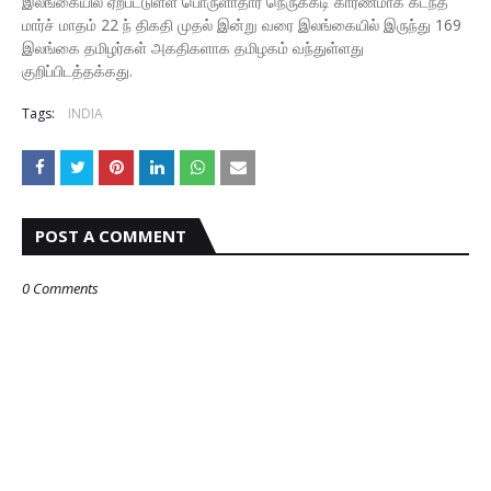
இலங்கையில் ஏற்பட்டுள்ள பொருளாதார நெருக்கடி காரணமாக கடந்த
மார்ச் மாதம் 22 ந் திகதி முதல் இன்று வரை இலங்கையில் இருந்து 169
இலங்கை தமிழர்கள் அகதிகளாக தமிழகம் வந்துள்ளது
குறிப்பிடத்தக்கது.
Tags:
INDIA
POST A COMMENT
0 Comments