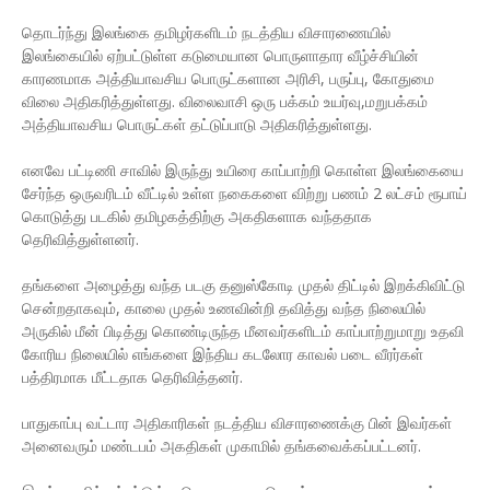
தொடர்ந்து இலங்கை தமிழர்களிடம் நடத்திய விசாரணையில்
இலங்கையில் ஏற்பட்டுள்ள கடுமையான பொருளாதார வீழ்ச்சியின்
காரணமாக அத்தியாவசிய பொருட்களான அரிசி, பருப்பு, கோதுமை
விலை அதிகரித்துள்ளது. விலைவாசி ஒரு பக்கம் உயர்வு,மறுபக்கம்
அத்தியாவசிய பொருட்கள் தட்டுப்பாடு அதிகரித்துள்ளது.
எனவே பட்டிணி சாவில் இருந்து உயிரை காப்பாற்றி கொள்ள இலங்கையை
சேர்ந்த ஒருவரிடம் வீட்டில் உள்ள நகைகளை விற்று பணம் 2 லட்சம் ரூபாய்
கொடுத்து படகில் தமிழகத்திற்கு அகதிகளாக வந்ததாக
தெரிவித்துள்ளனர்.
தங்களை அழைத்து வந்த படகு தனுஸ்கோடி முதல் திட்டில் இறக்கிவிட்டு
சென்றதாகவும், காலை முதல் உணவின்றி தவித்து வந்த நிலையில்
அருகில் மீன் பிடித்து கொண்டிருந்த மீனவர்களிடம் காப்பாற்றுமாறு உதவி
கோரிய நிலையில் எங்களை இந்திய கடலோர காவல் படை வீரர்கள்
பத்திரமாக மீட்டதாக தெரிவித்தனர்.
பாதுகாப்பு வட்டார அதிகாரிகள் நடத்திய விசாரணைக்கு பின் இவர்கள்
அனைவரும் மண்டபம் அகதிகள் முகாமில் தங்கவைக்கப்பட்டனர்.