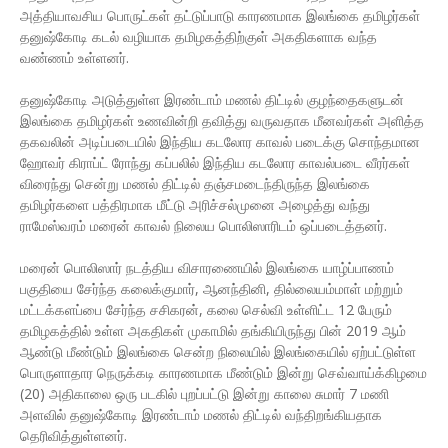
அத்தியாவசிய பொருட்கள் தட்டுப்பாடு காரணமாக இலங்கை தமிழர்கள்
தனுஷ்கோடி கடல் வழியாக தமிழகத்திற்குள் அகதிகளாக வந்த
வண்ணம் உள்ளனர்.
தனுஷ்கோடி அடுத்துள்ள இரண்டாம் மணல் திட்டில் குழந்தைகளுடன்
இலங்கை தமிழர்கள் உணவின்றி தவித்து வருவதாக மீனவர்கள் அளித்த
தகவலின் அடிப்படையில் இந்திய கடலோர காவல் படைக்கு சொந்தமான
ஹோவர் கிராப்ட் ரோந்து கப்பலில் இந்திய கடலோர காவல்படை வீரர்கள்
விரைந்து சென்று மணல் திட்டில் தஞ்சமடைந்திருந்த இலங்கை
தமிழர்களை பத்திரமாக மீட்டு அரிச்சல்முனை அழைத்து வந்து
ராமேஸ்வரம் மரைன் காவல் நிலைய பொலிஸாரிடம் ஒப்படைத்தனர்.
மரைன் பொலிஸார் நடத்திய விசாரணையில் இலங்கை யாழ்ப்பாணம்
பகுதியை சேர்ந்த கலைக்குமார், ஆனந்தினி, தில்லையம்மாள் மற்றும்
மட்டக்களப்பை சேர்ந்த சசிகரன், கலை செல்வி உள்ளிட்ட 12 பேரும்
தமிழகத்தில் உள்ள அகதிகள் முகாமில் தங்கியிருந்து பின் 2019 ஆம்
ஆண்டு மீண்டும் இலங்கை சென்ற நிலையில் இலங்கையில் ஏற்பட்டுள்ள
பொருளாதார நெருக்கடி காரணமாக மீண்டும் இன்று செவ்வாய்க்கிழமை
(20) அதிகாலை ஒரு படகில் புறப்பட்டு இன்று காலை சுமார் 7 மணி
அளவில் தனுஷ்கோடி இரண்டாம் மணல் திட்டில் வந்திறங்கியதாக
தெரிவித்துள்ளனர்.