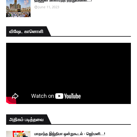
June 11, 2023
விஷேட கானொளி
அதிகம் படித்தவை
மாதாந்த இஜ்திமா ஒன்றுகூடல் - ஜெர்மனி…!