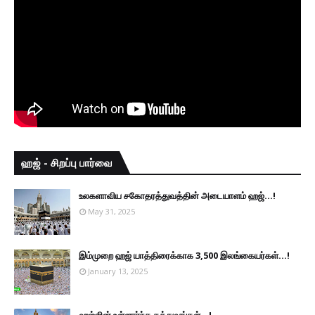
ஹஜ் - சிறப்பு பார்வை
உலகளாவிய சகோதரத்துவத்தின் அடையாளம் ஹஜ்...!
May 31, 2025
இம்முறை ஹஜ் யாத்திரைக்காக 3,500 இலங்கையர்கள்...!
January 13, 2025
ஹஜ்ஜின் உள்ளார்ந்த தத்துவங்கள்...!