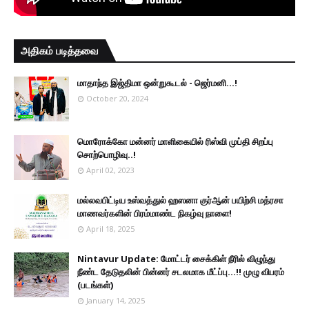
அதிகம் படித்தவை
மாதாந்த இஜ்திமா ஒன்றுகூடல் - ஜெர்மனி…!
October 20, 2024
மொரோக்கோ மன்னர் மாளிகையில் ரிஸ்வி முப்தி சிறப்பு
சொற்பொழிவு..!
April 02, 2023
மல்லவபிட்டிய உஸ்வத்துல் ஹஸனா குர்ஆன் பயிற்சி மத்ரசா
மாணவர்களின் பிரம்மாண்ட நிகழ்வு நாளை!
April 18, 2025
Nintavur Update: மோட்டர் சைக்கிள் நீரில் விழுந்து
நீண்ட தேடுதலின் பின்னர் சடலமாக மீட்ப்பு…!! முழு விபரம்
(படங்கள்)
January 14, 2025