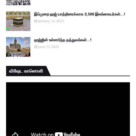
இம்முறை ஹஜ் யாத்திரைக்காக 3,500 இலங்கையர்கள்...!
January 13, 2025
ஹஜ்ஜின் உள்ளார்ந்த தத்துவங்கள்...!
June 11, 2023
விஷேட கானொளி