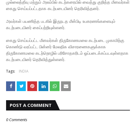
முல்லைத்தீவு மற்றும் அலம்பில் கடற்கரையில் வைத்து குறித்த மீனவர்கள்
கைது செய்யப்பட்டதாக கடற்படையினர் தெரிவித்தனர்.
அவர்கள் பயணித்த படகில் இருநடத மீன்பிடி உபகரணங்களையும்
கடற்படையினர் கைப்பற்றியுள்ளனர்.
கைது செய்யப்பட்ட மீனவர்கள் திருகோணமலை கடற்படை முகாமிற்கு
கொண்டு வரப்பட்ட பின்னர் மேலதிக விசாரணைகளுக்காக
திருகோணமலை கடற்றொழில் பரிசோதகரிடம் ஒப்படைக்கப்படவுள்ளதாக
கடற்படையினர் தெரிவித்துள்ளனர்.
Tags:
INDIA
POST A COMMENT
0 Comments