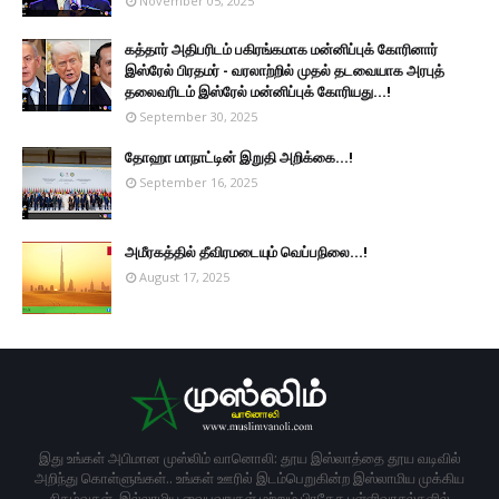
November 05, 2025
கத்தார் அதிபரிடம் பகிரங்கமாக மன்னிப்புக் கோரினார்
இஸ்ரேல் பிரதமர் - வரலாற்றில் முதல் தடவையாக அரபுத்
தலைவரிடம் இஸ்ரேல் மன்னிப்புக் கோரியது...!
September 30, 2025
தோஹா மாநாட்டின் இறுதி அறிக்கை...!
September 16, 2025
அமீரகத்தில் தீவிரமடையும் வெப்பநிலை...!
August 17, 2025
இது உங்கள் அபிமான முஸ்லிம் வானொலி: தூய இஸ்லாத்தை தூய வடிவில்
அறிந்து கொள்ளுங்கள்.. உங்கள் ஊரில் இடம்பெறுகின்ற இஸ்லாமிய முக்கிய
நிகழ்வுகள், இல்லாமிய வைபவஙகள் மற்றும் பிரதேச பள்ளிவாசல்களில்