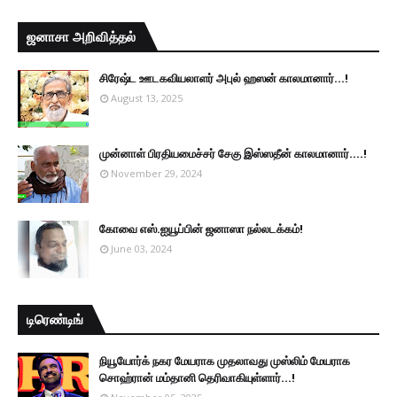
ஜனாசா அறிவித்தல்
சிரேஷ்ட ஊடகவியலாளர் அபுல் ஹஸன் காலமானார்...!
August 13, 2025
முன்னாள் பிரதியமைச்சர் சேகு இஸ்ஸதீன் காலமானார்….!
November 29, 2024
கோவை எஸ்.ஐயூப்பின் ஜனாஸா நல்லடக்கம்!
June 03, 2024
டிரெண்டிங்
நியூயோர்க் நகர மேயராக முதலாவது முஸ்லிம் மேயராக
சொஹ்ரான் மம்தானி தெரிவாகியுள்ளார்...!