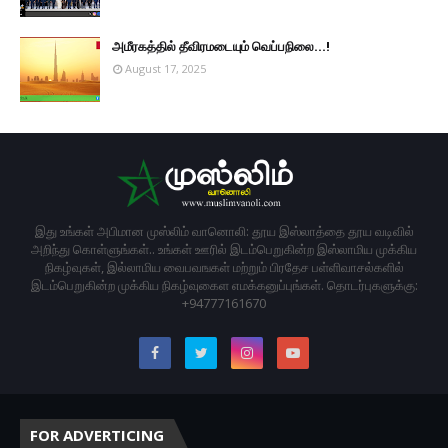
அமீரகத்தில் தீவிரமடையும் வெப்பநிலை...!
August 17, 2025
இது உங்கள் அபிமான முஸ்லிம் வானொலி: தூய இஸ்லாத்தை தூய வடிவில்
அறிந்து கொள்ளுங்கள்.. உங்கள் ஊரில் இடம்பெறுகின்ற இஸ்லாமிய முக்கிய
நிகழ்வுகள், இல்லாமிய வைபவஙகள் மற்றும் பிரதேச பள்ளிவாசல்களில்
இடம்பெறுகின்ற முக்கிய நிகழ்வுகைள எமக்கனுப்புங்கள். தொடர்புகளுக்கு:
+94777161670
FOR ADVERTICING