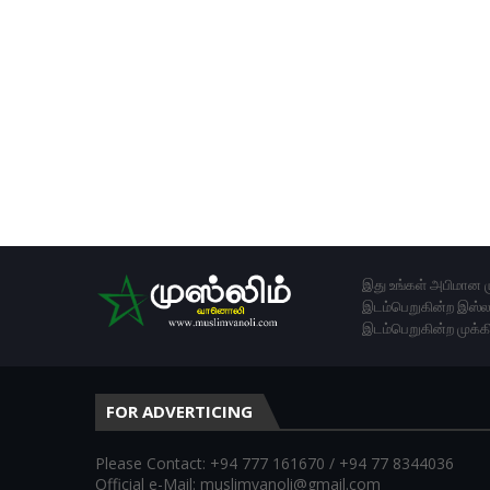
இது உங்கள் அபிமான ம
இடம்பெறுகின்ற இஸ்லா
இடம்பெறுகின்ற முக்க
FOR ADVERTICING
Please Contact: +94 777 161670 / +94 77 8344036
Official e-Mail: muslimvanoli@gmail.com