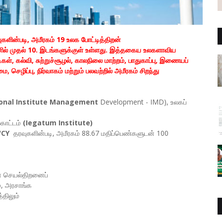
வுகளின்படி, அமீரகம்‌ 19 உலக போட்டித்திறன்‌
திறனில்‌ முதல்‌ 10. இடங்களுக்குள்‌ உள்ளது. இத்தகைய உலகளாவிய
ள்‌, கல்வி, சுற்றுச்சூழல்‌, காலநிலை மாற்றம்‌, பாதுகாப்பு, இணையப்‌
செழிப்பு, நிர்வாகம்‌ மற்றும்‌ பலவற்றில்‌ அமீரகம்‌ சிறந்து
ional Institute Management
Development - IMD), உலகப்‌
காட்டம்‌
(Iegatum Institute)
CY
தரவுகளின்படி, அமீரகம்‌ 88.67 மதிப்பெண்களுடன்‌ 100
‌ செயல்‌திறனைப்‌
‌, அரசாங்க
திலும்‌