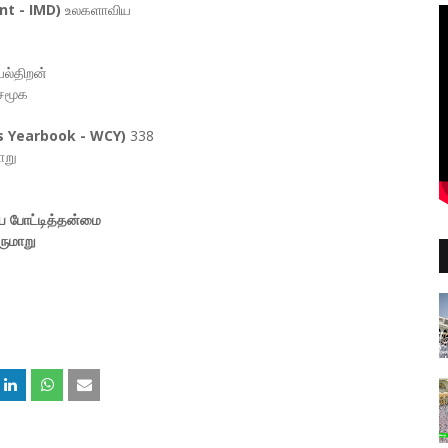
t - IMD)
உலகளாவிய
்திறன்‌
 சமூக
 Yearbook - WCY)
338
ாறு
 போட்டித்தன்மை
ருமாறு