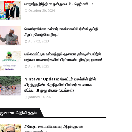
மாதாந்த இஜ்திமா ஒன்றுகூடல் - ஜெர்மனி…!
October 20, 2024
மொரோக்கோ மன்னர் மாளிகையில் ரிஸ்வி முப்தி
சிறப்பு சொற்பொழிவு..!
April 02, 2023
மல்லவபிட்டிய உஸ்வத்துல் ஹஸனா குர்ஆன் பயிற்சி
மத்ரசா மாணவர்களின் பிரம்மாண்ட நிகழ்வு நாளை!
April 18, 2025
Nintavur Update: மோட்டர் சைக்கிள் நீரில்
விழுந்து நீண்ட தேடுதலின் பின்னர் சடலமாக
மீட்ப்பு…!! முழு விபரம் (படங்கள்)
January 14, 2025
ஜனாசா அறிவித்தல்
சிரேஷ்ட ஊடகவியலாளர் அபுல் ஹஸன்