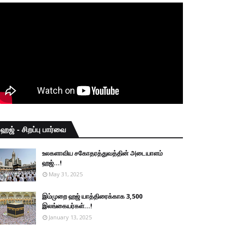
ஹஜ் - சிறப்பு பார்வை
உலகளாவிய சகோதரத்துவத்தின் அடையாளம்
ஹஜ்...!
May 31, 2025
இம்முறை ஹஜ் யாத்திரைக்காக 3,500
இலங்கையர்கள்...!
January 13, 2025