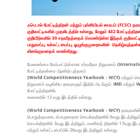
ஃபெடால்‌ போட்டித்திறன்‌ மற்றும்‌ புள்ளியியல்‌ மையம்‌ (FCSC) தர
குறிகாட்டிகளில்‌ முதலிடத்தில்‌ உள்ளது, மேலும்‌ 432 போட்டித்
குறியீடுகளில்‌ 30 சதவீதத்தைக்‌ கொண்டுள்ள இந்தக்‌ குறிகாட்டிக
பாதுகாப்பு, உள்கட்டமைப்பு, ஓழுங்குமுறைகளின்‌ நெகிழ்வுத்தன்மை, 
விளங்குவதைக்‌ காண்கிறது.
மேலாண்மை மேம்பாட்டுக்கான சர்வதேச நிறுவனம்‌
(Internat
போட்டித்தன்மை ஆண்டு புத்தகம்‌
(World Competitiveness Yearbook - WCY)
மற்றும்‌ லெ
நிறுவனம்‌ வழங்கிய தரவுகளும்‌ இதில்‌ அடங்கும்‌.
IMD
மற்றும்‌
W
போட்டித்திறனில்‌
உலகளவில்‌ 12 வது இடத்தில்‌ உள்ளது.
(World Competitiveness Yearbook - WCY)
தரவுகளின்
பொறுத்தவரை, பொருளாதார செயல்ததிறனில்‌ 6வது இடத்திலும்
செயல்திறனில்‌ 3வது இடத்திலும்‌, வணிகத்‌ திறனில்‌ 17வது இடத்
மற்றும்‌ உள்கட்டமைப்பில்‌ 26வது இடத்திலும்‌ உள்ளது.