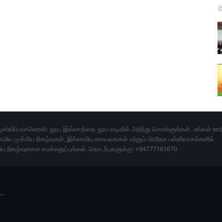
ுஸ்லிம் வானொலி: தூய இஸ்லாத்தை தூய வடிவில் அறிந்து கொள்ளுங்கள்.. உங்கள் ஊர
மிய முக்கிய நிகழ்வுகள், இல்லாமிய வைபவஙகள் மற்றும் பிரதேச பள்ளிவாசல்களில்
ிய நிகழ்வுகைள எமக்கனுப்புங்கள். தொடர்புகளுக்கு: +94777161670