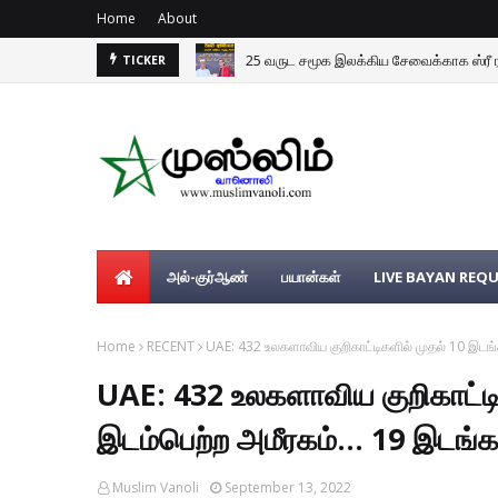
Home
About
25 வருட சமூக இலக்கிய சேவைக்காக ஸ்ரீ 
TICKER
அல்-குர்ஆண்
பயான்கள்
LIVE BAYAN REQ
Home
RECENT
UAE: 432 உலகளாவிய குறிகாட்டிகளில்‌ முதல்‌ 10 இடங்க
UAE: 432 உலகளாவிய குறிகாட்டிக
இடம்பெற்ற அமீரகம்‌... 19 இடங்க
Muslim Vanoli
September 13, 2022