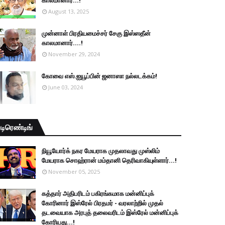
காலமானார்...!
August 13, 2025
முன்னாள் பிரதியமைச்சர் சேகு இஸ்ஸதீன்
காலமானார்….!
November 29, 2024
கோவை எஸ்.ஐயூப்பின் ஜனாஸா நல்லடக்கம்!
June 03, 2024
டிரெண்டிங்
நியூயோர்க் நகர மேயராக முதலாவது முஸ்லிம்
மேயராக சொஹ்ரான் மம்தானி தெரிவாகியுள்ளார்...!
November 05, 2025
கத்தார் அதிபரிடம் பகிரங்கமாக மன்னிப்புக்
கோரினார் இஸ்ரேல் பிரதமர் - வரலாற்றில் முதல்
தடவையாக அரபுத் தலைவரிடம் இஸ்ரேல் மன்னிப்புக்
கோரியது...!