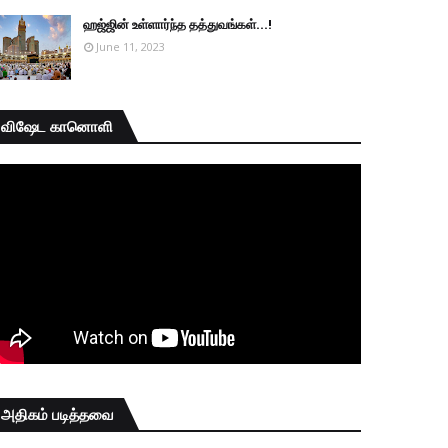
ஹஜ்ஜின் உள்ளார்ந்த தத்துவங்கள்...!
June 11, 2023
விஷேட கானொளி
அதிகம் படித்தவை