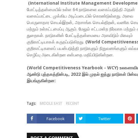
(International Institute Management Developmen
போட்டித்தன்மையில்‌ உள்ள 64 நாடுகளை வகைப்படுத்தி அதன்‌
வகைப்பாட்டை முக்கிய அடிப்படையில்‌ கொண்டுள்ளது. அவை
பொருளாதார செயல்இறன்‌, அரசாங்க செயல்‌திறன்‌, வணிக செயல
மற்றும்‌ உள்கட்டமைப்பு ஆகும்‌. மேலும்‌ சட்டமன்ற நிர்வாக மற்றும்‌
துறைகள்‌. நாடுகளின்‌ போட்டித்தன்மையை அளவிடும்‌ மிகவும்‌
குறிகாட்டியாகக்‌ கருதப்படுகிறது.
(World Competitiveness
குறிகாட்டிகளைப்‌ பயன்படுத்தி நாடுகளும்‌ நிறுவனங்களும்‌ எவ்வ
செழிப்பு அடைகின்றன என்பதை மதிப்பிடுகின்றன.
(World Competitiveness Yearbook - WCY) உலகளாவிய
ஆண்டு புத்தகத்தின்படி, 2022 இல்‌ முதல்‌ ஐத்து நாடுகள்‌ பின்வ
இயங்குகின்றன:
Tags:
MIDDLE EAST
RECENT
Facebook
Twitter
POST A COMMENT