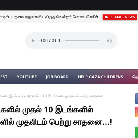
ராஜகிய பதனம எனும் உயரிய விருது வென்றார் மொளலவி ரசீன்-
ISLAMIC NEWS
UEST
YOUTUBE
JOB BOARD
HELP GAZA CHILDRENS
தொ
ளில்‌ இடம்பெற்ற அமீரகம்‌... 19 இடங்களில்‌ முதலிடம்‌ பெற்று சாதனை...!
ளில்‌ முதல்‌ 10 இடங்களில்‌
ளில்‌ முதலிடம்‌ பெற்று சாதனை...!