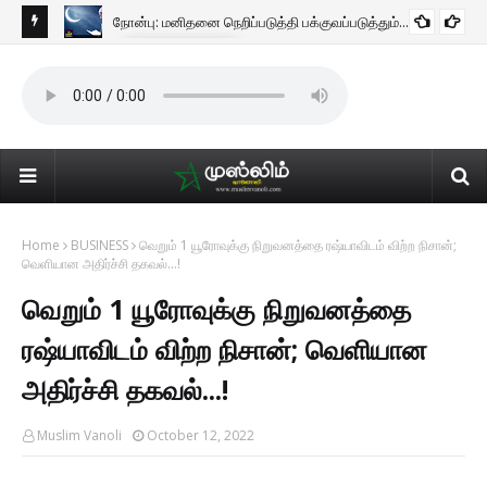
நோன்பு: மனிதனை நெறிப்படுத்தி பக்குவப்படுத்தும்...!
ISLAMIC TIPS
எனும்
Home
BUSINESS
வெறும் 1 யூரோவுக்கு நிறுவனத்தை ரஷ்யாவிடம் விற்ற நிசான்;
வெளியான அதிர்ச்சி தகவல்...!
வெறும் 1 யூரோவுக்கு நிறுவனத்தை
ரஷ்யாவிடம் விற்ற நிசான்; வெளியான
அதிர்ச்சி தகவல்...!
Muslim Vanoli
October 12, 2022