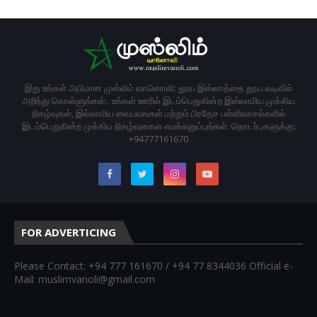
இது உங்கள் அபிமான முஸ்லிம் வானொலி: தூய இஸ்லாத்தை தூய வடிவில்
அறிந்து கொள்ளுங்கள்.. உங்கள் ஊரில் இடம்பெறுகின்ற இஸ்லாமிய முக்கிய
நிகழ்வுகள், இல்லாமிய வைபவஙகள் மற்றும் பிரதேச பள்ளிவாசல்களில்
இடம்பெறுகின்ற முக்கிய நிகழ்வுகைள எமக்கனுப்புங்கள். தொடர்புகளுக்கு:
+94777161670
FOR ADVERTICING
Please Contact: +94 777 161670 / +94 77 8344036 Official e-
Mail: muslimvanoli@gmail.com