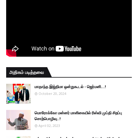
அதிகம் படித்தவை
மாதாந்த இஜ்திமா ஒன்றுகூடல் - ஜெர்மனி…!
October 20, 2024
மொரோக்கோ மன்னர் மாளிகையில் ரிஸ்வி முப்தி சிறப்பு
சொற்பொழிவு..!
April 02, 2023