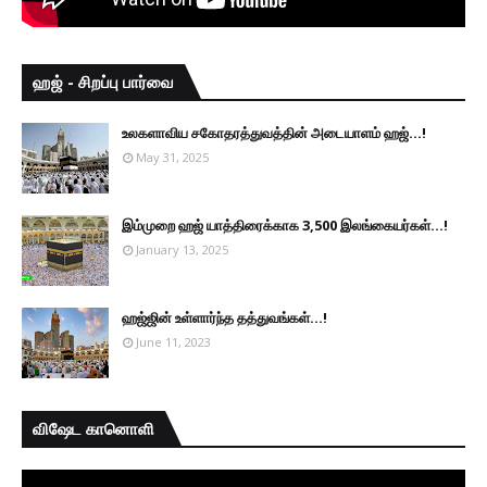
ஹஜ் - சிறப்பு பார்வை
உலகளாவிய சகோதரத்துவத்தின் அடையாளம் ஹஜ்...!
May 31, 2025
இம்முறை ஹஜ் யாத்திரைக்காக 3,500 இலங்கையர்கள்...!
January 13, 2025
ஹஜ்ஜின் உள்ளார்ந்த தத்துவங்கள்...!
June 11, 2023
விஷேட கானொளி