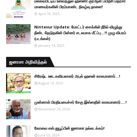
மல்லவபிட்டிய உஸ்வத்துல் ஹஸனா குர்ஆன் பயிற்சி மத்ரசா
மாணவர்களின் பிரம்மாண்ட நிகழ்வு நாளை!
April 18, 2025
Nintavur Update: மோட்டர் சைக்கிள் நீரில் விழுந்து
நீண்ட தேடுதலின் பின்னர் சடலமாக மீட்ப்பு…!! முழு விபரம்
(படங்கள்)
January 14, 2025
ஜனாசா அறிவித்தல்
சிரேஷ்ட ஊடகவியலாளர் அபுல் ஹஸன் காலமானார்...!
August 13, 2025
முன்னாள் பிரதியமைச்சர் சேகு இஸ்ஸதீன் காலமானார்….!
November 29, 2024
கோவை எஸ்.ஐயூப்பின் ஜனாஸா நல்லடக்கம்!
June 03, 2024