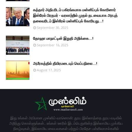
கத்தார் அதிபரிடம் பகிரங்கமாக மன்னிப்புக் கோரினார்
இஸ்ரேல் பிரதமர் - வரலாற்றில் முதல் தடவையாக அரபுத்
தலைவரிடம் இஸ்ரேல் மன்னிப்புக் கோரியது...!
September 30, 2025
தோஹா மாநாட்டின் இறுதி அறிக்கை...!
September 16, 2025
அமீரகத்தில் தீவிரமடையும் வெப்பநிலை...!
August 17, 2025
இது உங்கள் அபிமான முஸ்லிம் வானொலி: தூய இஸ்லாத்தை தூய வடிவில்
அறிந்து கொள்ளுங்கள்.. உங்கள் ஊரில் இடம்பெறுகின்ற இஸ்லாமிய முக்கிய
நிகழ்வுகள், இல்லாமிய வைபவஙகள் மற்றும் பிரதேச பள்ளிவாசல்களில்