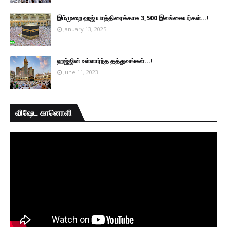
இம்முறை ஹஜ் யாத்திரைக்காக 3,500 இலங்கையர்கள்...!
January 13, 2025
ஹஜ்ஜின் உள்ளார்ந்த தத்துவங்கள்...!
June 11, 2023
விஷேட கானொளி