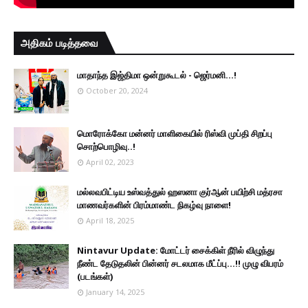
அதிகம் படித்தவை
மாதாந்த இஜ்திமா ஒன்றுகூடல் - ஜெர்மனி…!
October 20, 2024
மொரோக்கோ மன்னர் மாளிகையில் ரிஸ்வி முப்தி சிறப்பு
சொற்பொழிவு..!
April 02, 2023
மல்லவபிட்டிய உஸ்வத்துல் ஹஸனா குர்ஆன் பயிற்சி மத்ரசா
மாணவர்களின் பிரம்மாண்ட நிகழ்வு நாளை!
April 18, 2025
Nintavur Update: மோட்டர் சைக்கிள் நீரில் விழுந்து
நீண்ட தேடுதலின் பின்னர் சடலமாக மீட்ப்பு…!! முழு விபரம்
(படங்கள்)
January 14, 2025