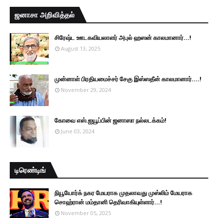
ஜனாசா அறிவித்தல்
சிரேஷ்ட ஊடகவியலாளர் அபுல் ஹஸன் காலமானார்...!
August 13, 2025
முன்னாள் பிரதியமைச்சர் சேகு இஸ்ஸதீன் காலமானார்….!
November 29, 2024
கோவை எஸ்.ஐயூப்பின் ஜனாஸா நல்லடக்கம்!
June 03, 2024
டிரெண்டிங்
நியூயோர்க் நகர மேயராக முதலாவது முஸ்லிம் மேயராக
சொஹ்ரான் மம்தானி தெரிவாகியுள்ளார்...!
November 05, 2025