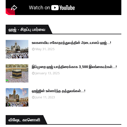
ஹஜ் - சிறப்பு பார்வை
உலகளாவிய சகோதரத்துவத்தின் அடையாளம் ஹஜ்...!
May 31, 2025
இம்முறை ஹஜ் யாத்திரைக்காக 3,500 இலங்கையர்கள்...!
January 13, 2025
ஹஜ்ஜின் உள்ளார்ந்த தத்துவங்கள்...!
June 11, 2023
விஷேட கானொளி