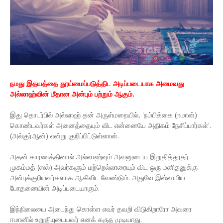
நமது இதயத்தை தூய்மைப்படுத்திட அடிப்படையாக அமைவது
அல்லாஹ்வின் மீதான அன்பும் பற்றும் ஆகும்.
இது தொடர்பில் அல்லாஹ் தன் அருள்மறையில், 'நம்பிக்கை (ஈமான்)
கொண்டவர்கள் அனைத்தையும் விட என்னையே அதிகம் நேசிப்பார்கள்'.
(அல்குர்ஆன்) என்று குறிப்பிட்டுள்ளான்.
அதன் காரணத்தினால் அல்லாஹ்வும் அவனுடைய இறுதித்தூதர்
முகம்மத் (ஸல்) அவர்களும் மற்றெல்லாரையும் விட ஒரு மனிதனுக்கு
அன்புக்குரியவர்களாக ஆகிவிட வேண்டும். அதுவே இஸ்லாமிய
போதனையின் அடிப்படையாகும்.
இந்நிலையை அடைந்து கொள்ள எவர் தவறி விடுகிறாரோ அவரை
ஈமானில் உறுதியுடையவர் எனக் கருத முடியாது.