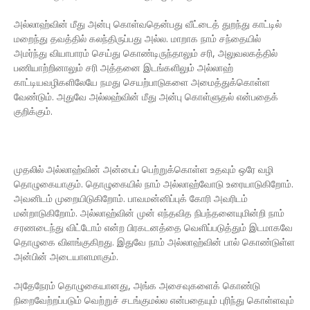
அல்லாஹ்வின் மீது அன்பு கொள்வதென்பது வீட்டைத் துறந்து காட்டில்
மறைந்து தவத்தில் கலந்திருப்பது அல்ல. மாறாக நாம் சந்தையில்
அமர்ந்து வியாபாரம் செய்து கொண்டிருந்தாலும் சரி, அலுவலகத்தில்
பணியாற்றினாலும் சரி அத்தனை இடங்களிலும் அல்லாஹ்
காட்டியவழிகளிலேயே நமது செயற்பாடுகளை அமைத்துக்கொள்ள
வேண்டும். அதுவே அல்லஹ்வின் மீது அன்பு கொள்ளுதல் என்பதைக்
குறிக்கும்.
முதலில் அல்லாஹ்வின் அன்பைப் பெற்றுக்கொள்ள உதவும் ஒரே வழி
தொழுகையாகும். தொழுகையில் நாம் அல்லாஹ்வோடு உரையாடுகிறோம்.
அவனிடம் முறையிடுகிறோம். பாவமன்னிப்புக் கோரி அவரிடம்
மன்றாடுகிறோம். அல்லாஹ்வின் முன் எந்தவித நிபந்தனையுமின்றி நாம்
சரணடைந்து விட்டோம் என்ற பிரகடனத்தை வெளிப்படுத்தும் இடமாகவே
தொழுகை விளங்குகிறது. இதுவே நாம் அல்லாஹ்வின் பால் கொண்டுள்ள
அன்பின் அடையாளமாகும்.
அதேநேரம் தொழுகையானது, அங்க அசைவுகளைக் கொண்டு
நிறைவேற்றப்படும் வெற்றுச் சடங்குமல்ல என்பதையும் புரிந்து கொள்ளவும்