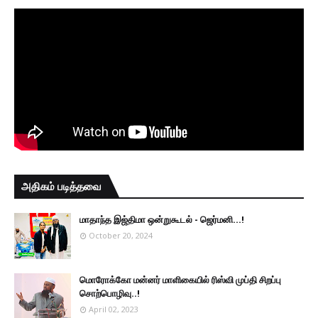
அதிகம் படித்தவை
மாதாந்த இஜ்திமா ஒன்றுகூடல் - ஜெர்மனி…!
October 20, 2024
மொரோக்கோ மன்னர் மாளிகையில் ரிஸ்வி முப்தி சிறப்பு
சொற்பொழிவு..!
April 02, 2023