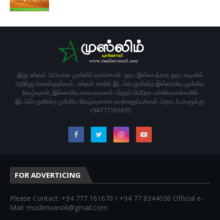
இது உங்கள் அபிமான முஸ்லிம் வானொலி: தூய இஸ்லாத்தை தூய வடிவில்
அறிந்து கொள்ளுங்கள்.. உங்கள் ஊரில் இடம்பெறுகின்ற இஸ்லாமிய முக்கிய
நிகழ்வுகள், இல்லாமிய வைபவஙகள் மற்றும் பிரதேச பள்ளிவாசல்களில்
இடம்பெறுகின்ற முக்கிய நிகழ்வுகைள எமக்கனுப்புங்கள். தொடர்புகளுக்கு:
+94777161670
FOR ADVERTICING
Please Contact: +94 777 161670 / +94 77 8344036 Official e-
Mail: muslimvanoli@gmail.com