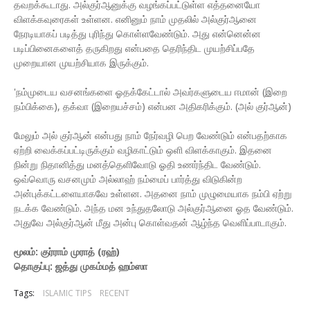
தவறக்கூடாது. அல்குர்ஆனுக்கு வழங்கப்பட்டுள்ள எத்தனையோ
விளக்கவுரைகள் உள்ளன. எனினும் நாம் முதலில் அல்குர்ஆனை
நேரடியாகப் படித்து புரிந்து கொள்ளவேண்டும். அது என்னென்ன
படிப்பினைகளைத் தருகிறது என்பதை தெரிந்திட முயற்சிப்பதே
முறையான முயற்சியாக இருக்கும்.
'நம்முடைய வசனங்களை ஓதக்கேட்டால் அவர்களுடைய ஈமான் (இறை
நம்பிக்கை), தக்வா (இறையச்சம்) என்பன அதிகரிக்கும். (அல் குர்ஆன்)
மேலும் அல் குர்ஆன் என்பது நாம் நேர்வழி பெற வேண்டும் என்பதற்காக
ஏற்றி வைக்கப்பட்டிருக்கும் வழிகாட்டும் ஒளி விளக்காகும். இதனை
நின்று நிதானித்து மனத்தெளிவோடு ஓதி உணர்ந்திட வேண்டும்.
ஒவ்வொரு வசனமும் அல்லாஹ் நம்மைப் பார்த்து விடுகின்ற
அன்புக்கட்டளையாகவே உள்ளன. அதனை நாம் முழுமையாக நம்பி ஏற்று
நடக்க வேண்டும். அந்த மன உந்துதலோடு அல்குர்ஆனை ஓத வேண்டும்.
அதுவே அல்குர்ஆன் மீது அன்பு கொள்வதன் ஆழ்ந்த வெளிப்பாடாகும்.
மூலம்: குர்ராம் முராத் (ரஹ்)
தொகுப்பு: ஜத்து முகம்மத் ஹம்ஸா
Tags:
ISLAMIC TIPS
RECENT