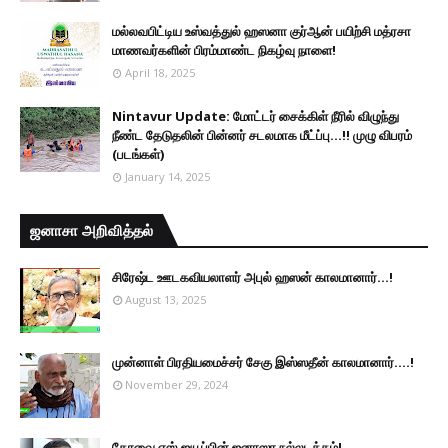
மல்லவபிட்டிய உஸ்வத்துல் ஹஸனா குர்ஆன் பயிற்சி மத்ரசா
மாணவர்களின் பிரம்மாண்ட நிகழ்வு நாளை!
April 18, 2025
Nintavur Update: மோட்டர் சைக்கிள் நீரில் விழுந்து
நீண்ட தேடுதலின் பின்னர் சடலமாக மீட்ப்பு…!! முழு விபரம்
(படங்கள்)
January 14, 2025
ஜனாசா அறிவித்தல்
சிரேஷ்ட ஊடகவியலாளர் அபுல் ஹஸன் காலமானார்...!
August 13, 2025
முன்னாள் பிரதியமைச்சர் சேகு இஸ்ஸதீன் காலமானார்….!
November 29, 2024
கோவை எஸ்.ஐயூப்பின் ஜனாஸா நல்லடக்கம்!