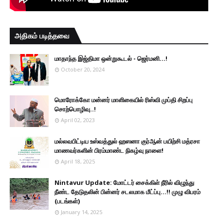
அதிகம் படித்தவை
மாதாந்த இஜ்திமா ஒன்றுகூடல் - ஜெர்மனி…!
October 20, 2024
மொரோக்கோ மன்னர் மாளிகையில் ரிஸ்வி முப்தி சிறப்பு
சொற்பொழிவு..!
April 02, 2023
மல்லவபிட்டிய உஸ்வத்துல் ஹஸனா குர்ஆன் பயிற்சி மத்ரசா
மாணவர்களின் பிரம்மாண்ட நிகழ்வு நாளை!
April 18, 2025
Nintavur Update: மோட்டர் சைக்கிள் நீரில் விழுந்து
நீண்ட தேடுதலின் பின்னர் சடலமாக மீட்ப்பு…!! முழு விபரம்
(படங்கள்)
January 14, 2025