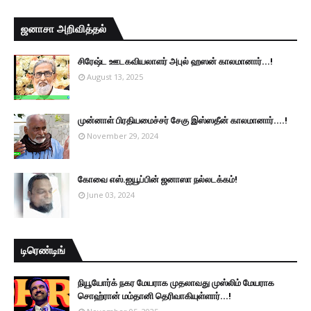
ஜனாசா அறிவித்தல்
சிரேஷ்ட ஊடகவியலாளர் அபுல் ஹஸன் காலமானார்...!
August 13, 2025
முன்னாள் பிரதியமைச்சர் சேகு இஸ்ஸதீன் காலமானார்….!
November 29, 2024
கோவை எஸ்.ஐயூப்பின் ஜனாஸா நல்லடக்கம்!
June 03, 2024
டிரெண்டிங்
நியூயோர்க் நகர மேயராக முதலாவது முஸ்லிம் மேயராக
சொஹ்ரான் மம்தானி தெரிவாகியுள்ளார்...!