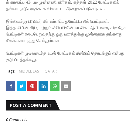
க் காணப்படும். பல முன்னணி வீரர்கள், கத்தார் 2022 போட்டிகளில்
தங்கள் நாடுகளுக்காக விளையாட அழைக்கப்படுவார்கள்.
இங்கிலாந்து பிரிமியர் லீக் உள்ளிட்ட ஐரோப்பிய லீக் போட்டிகள்,
இத்தாலியின் சீரி ஏ மற்றும் ஸ்பெயினின் லா லிகா ஆகியவை, சர்வதேச
போட்டிகள் நடைபெறுவதற்கு ஒரு வாரத்துக்கு முன்னதாக தங்களது
சீசன்களை ரத்து செய்துள்ளன.
போட்டிகள் முடிவடைந்த உடன் போட்டிகள் மீண்டும் தொடங்கும் என்பது
குறிப்பிடத்தக்கது.
Tags:
MIDDLE EAST
QATAR
POST A COMMENT
0 Comments