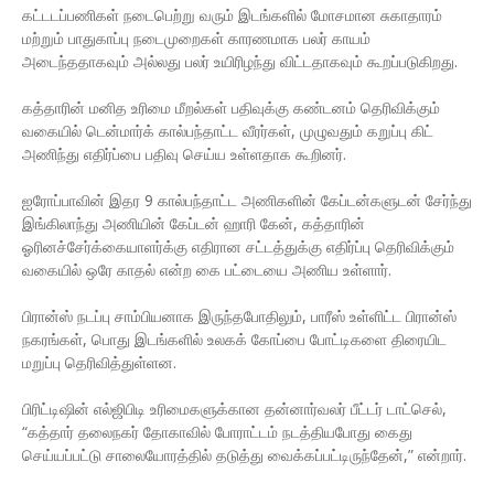
கட்டடப்பணிகள் நடைபெற்று வரும் இடங்களில் மோசமான சுகாதாரம்
மற்றும் பாதுகாப்பு நடைமுறைகள் காரணமாக பலர் காயம்
அடைந்ததாகவும் அல்லது பலர் உயிரிழந்து விட்டதாகவும் கூறப்படுகிறது.
கத்தாரின் மனித உரிமை மீறல்கள் பதிவுக்கு கண்டனம் தெரிவிக்கும்
வகையில் டென்மார்க் கால்பந்தாட்ட வீரர்கள், முழுவதும் கறுப்பு கிட்
அணிந்து எதிர்ப்பை பதிவு செய்ய உள்ளதாக கூறினர்.
ஐரோப்பாவின் இதர 9 கால்பந்தாட்ட அணிகளின் கேப்டன்களுடன் சேர்ந்து
இங்கிலாந்து அணியின் கேப்டன் ஹாரி கேன், கத்தாரின்
ஓரினச்சேர்க்கையாளர்க்கு எதிரான சட்டத்துக்கு எதிர்ப்பு தெரிவிக்கும்
வகையில் ஒரே காதல் என்ற கை பட்டையை அணிய உள்ளார்.
பிரான்ஸ் நடப்பு சாம்பியனாக இருந்தபோதிலும், பாரீஸ் உள்ளிட்ட பிரான்ஸ்
நகரங்கள், பொது இடங்களில் உலகக் கோப்பை போட்டிகளை திரையிட
மறுப்பு தெரிவித்துள்ளன.
பிரிட்டிஷின் எல்ஜிபிடி உரிமைகளுக்கான தன்னார்வலர் பீட்டர் டாட்செல்,
“கத்தார் தலைநகர் தோகாவில் போராட்டம் நடத்தியபோது கைது
செய்யப்பட்டு சாலையோரத்தில் தடுத்து வைக்கப்பட்டிருந்தேன்,” என்றார்.