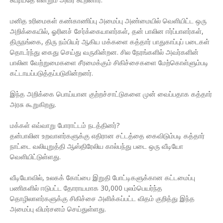
மனித உரிமைகள் கண்காணிப்பு அமைப்பு அண்மையில் வெளியிட்ட ஒரு
அறிக்கையில், ஓரினச் சேர்க்கையாளர்கள், தன் பாலின ஈர்ப்பாளர்கள்,
திருநங்கை, திரு நம்பியர் ஆகிய மக்களை கத்தார் பாதுகாப்புப் படைகள்
தொடர்ந்து கைது செய்து வருகின்றன. சில நேரங்களில் அவர்களின்
பாலின வேற்றுமைகளை சீரமைக்கும் சிகிச்சைகளை மேற்கொள்ளும்படி
கட்டாயப்படுத்தப்படுகின்றனர்.
இந்த அறிக்கை பொய்யான குற்றச்சாட்டுகளை முன் வைப்பதாக கத்தார்
அரசு கூறுகிறது.
மக்கள் எவ்வாறு போராட்டம் நடத்தினர்?
தன்பாலின உறவாளர்களுக்கு எதிரான சட்டத்தை கைவிடும்படி கத்தார்
நாட்டை வலியுறுத்தி ஆஸ்திரேலிய கால்பந்து படை ஒரு வீடியோ
வெளியிட்டுள்ளது.
வீடியோவில், உலகக் கோப்பை இறுதி போட்டிகளுக்கான கட்டமைப்பு
பணிகளில் ஈடுபட்ட தோராயமாக 30,000 புலம்பெயர்ந்த
தொழிலாளர்களுக்கு சிகிச்சை அளிக்கப்பட்ட விதம் குறித்து இந்த
அமைப்பு விமர்சனம் செய்துள்ளது.