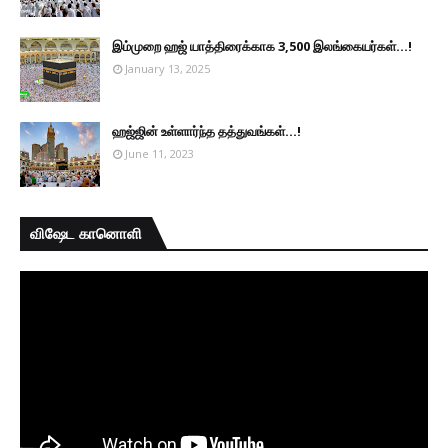
இம்முறை ஹஜ் யாத்திரைக்காக 3,500 இலங்கையர்கள்...!
January 13, 2025
ஹஜ்ஜின் உள்ளார்ந்த தத்துவங்கள்...!
June 11, 2023
விஷேட கானொளி