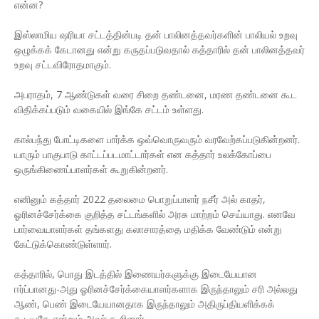
என்ன?
இஸ்லாமிய ஷரியா சட்டத்தின்படி தன் பாலினத்தவர்களின் பாலியல் உறவு
ஒழுக்கக் கேடானது என்று கருதப்படுவதால் கத்தாரில் தன் பாலினத்தவர்
உறவு சட்டவிரோதமாகும்.
அபராதம், 7 ஆண்டுகள் வரை சிறை தண்டனை, மரண தண்டனை கூட
விதிக்கப்படும் வகையில் இங்கே சட்டம் உள்ளது.
கால்பந்து போட்டிகளை பார்க்க ஒவ்வொருவரும் வரவேற்கப்படுகின்றனர்.
யாரும் பாகுபாடு காட்டப்படமாட்டார்கள் என கத்தார் உலக்கோப்பை
ஒருங்கிணைப்பாளர்கள் கூறுகின்றனர்.
எனினும் கத்தார் 2022 தலைமை பொறுப்பாளர் நசீர் அல் காதர்,
ஓரினச்சேர்க்கை குறித்த சட்டங்களில் அரசு மாற்றம் செய்யாது. எனவே
பார்வையாளர்கள் தங்களது கலாசாரத்தை மதிக்க வேண்டும் என்று
கேட்டுக்கொண்டுள்ளார்.
கத்தாரில், பொது இடத்தில் இணையர்களுக்கு இடையேயான
ஈர்ப்பானது-அது ஓரினச்சேர்க்கையாளர்களாக இருந்தாலும் சரி அல்லது
ஆண், பெண் இடையேயானதாக இருந்தாலும் அதிருப்தியளிக்கக்
கூடியதே என்றும் அவர் கூறினார்.