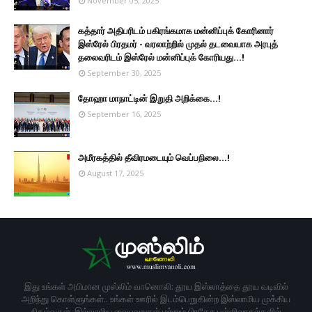
November 05, 2025
கத்தார் அதிபரிடம் பகிரங்கமாக மன்னிப்புக் கோரினார்
இஸ்ரேல் பிரதமர் - வரலாற்றில் முதல் தடவையாக அரபுத்
தலைவரிடம் இஸ்ரேல் மன்னிப்புக் கோரியது...!
September 30, 2025
தோஹா மாநாட்டின் இறுதி அறிக்கை...!
September 16, 2025
அமீரகத்தில் தீவிரமடையும் வெப்பநிலை...!
August 17, 2025
இது உங்கள் அபிமான முஸ்லிம் வானொலி: தூய இஸ்லாத்தை தூய வடிவில்
அறிந்து கொள்ளுங்கள்.. உங்கள் ஊரில் இடம்பெறுகின்ற இஸ்லாமிய முக்கிய
நிகழ்வுகள், இல்லாமிய வைபவஙகள் மற்றும் பிரதேச பள்ளிவாசல்களில்