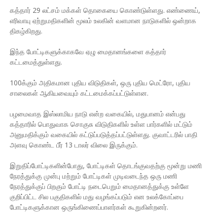
கத்தார் 29 லட்சம் மக்கள் தொகையை கொண்டுள்ளது. எண்ணைய்,
எரிவாயு ஏற்றுமதிகளின் மூலம் உலகின் வளமான நாடுகளில் ஒன்றாக
திகழ்கிறது.
இந்த போட்டிகளுக்காகவே ஏழு மைதானங்களை கத்தார்
கட்டமைத்துள்ளது.
100க்கும் அதிகமான புதிய விடுதிகள், ஒரு புதிய மெட்ரோ, புதிய
சாலைகள் ஆகியவையும் கட்டமைக்கப்பட்டுள்ளன.
பழமைவாத இஸ்லாமிய நாடு என்ற வகையில், மதுபானம் என்பது
கத்தாரில் பொதுவாக சொகுசு விடுதிகளில் உள்ள பார்களில் மட்டும்
அனுமதிக்கும் வகையில் கட்டுப்படுத்தப்பட்டுள்ளது. குவாட்டரில் பாதி
அளவு கொண்ட பீர் 13 டாலர் விலை இருக்கும்.
இறுதிப்போட்டிகளின்போது, போட்டிகள் தொடங்குவதற்கு மூன்று மணி
நேரத்துக்கு முன்பு மற்றும் போட்டிகள் முடிவடைந்த ஒரு மணி
நேரத்துக்குப் பிறகும் போட்டி நடைபெறும் மைதானத்துக்கு உள்ளே
குறிப்பிட்ட சில பகுதிகளில் மது வழங்கப்படும் என உலக்கோப்பை
போட்டிகளுக்கான ஒருங்கிணைப்பாளர்கள் கூறுகின்றனர்.