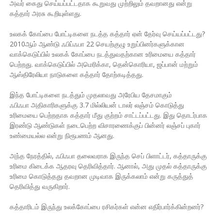
அவர் கைது செய்யப்பட்டதாக கூறுவது முற்றிலும் தவறானது என்று
கத்தார் அரசு கூறியுள்ளது.
உலகக் கோப்பை போட்டிகளை நடத்த கத்தார் ஏன் தேர்வு செய்யப்பட்டது?
2010ஆம் ஆண்டு ஃபிப்ஃபா 22 செயற்குழு உறுப்பினர்களுக்கான
வாக்கெடுப்பில் உலகக் கோப்பை நடத்துவதற்கான உரிமையை கத்தார்
பெற்றது. வாக்கெடுப்பில் அமெரிக்கா, தென்கொரியா, ஜப்பான் மற்றும்
ஆஸ்திரேலியா நாடுகளை கத்தார் தோற்கடித்தது.
இந்த போட்டிகளை நடத்தும் முதலாவது அரேபிய தேசமாகும்
ஃபிஃபா அதிகாரிகளுக்கு 3.7 மில்லியன் டாலர் லஞ்சம் கொடுத்து
உரிமையை பெற்றதாக கத்தார் மீது குற்றம் சாட்டப்பட்டது. இது தொடர்பாக
இரண்டு ஆண்டுகள் நடைபெற்ற விசாரணைக்குப் பின்னர் லஞ்சப் புகார்
உண்மையல்ல என்று நிரூபணம் ஆனது.
அந்த நேரத்தில், ஃபிஃபா தலைவராக இருந்த செப் பிளாட்டர், கத்தாருக்கு
உரிமை கிடைக்க ஆதரவு தெரிவித்தார். ஆனால், அது முதல் கத்தாருக்கு
உரிமை கொடுத்தது தவறான முடிவாக இருக்கலாம் என்று கருத்துத்
தெரிவித்து வருகிறார்.
கத்தாரிடம் இருந்து உலக்கோப்பை ரசிகர்கள் என்ன எதிர்பார்க்கின்றனர்?