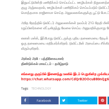
இதுமட்டுமின்றி பணிநீக்கம் செய்யப்பட்ட ஊழியர்கள் நிறுவனத்
குழு அஞ்சுவதால், ஊழியர்கள் பணிநீக்கம் செய்யப்படும் டுவிட்
மொத்தமாக ராஜினாமா செய்த அலுவலகங்களுக்கு பூட்டு போடப்ப
அதே நேரத்தில் டுவிட்டர் அலுவலகங்கள் நவம்பர் 21ம் தேதி மீண
உறுப்பினர்களை வீட்டிலிருந்து வேலை செய்ய அனுமதிக்குமாறு 
எலான் மஸ்க், இப்போது டுவிட்டருக்கு புதிய தலைமையை தேடிக்
ஒரு தலைமையை எதிர்பார்க்கிறார். டுவிட்டரின் அமைப்பை சீக்
விரும்புகிறார்.
அஸ்கர் அலி - பத்திரிகையாளர்
திண்டுக்கல் மாவட்டம் - தமிழ்நாடு
எங்களது குரூப்பில் இணைந்து உலகில் இடம் பெறுகின்ற முக்கி
https://chat.whatsapp.com/CdQrB2OOcuB80nQg6
Tags:
TECHNOLOGY
Facebook
Twitter