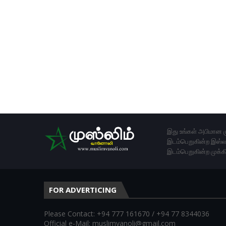
இது உங்கள் அபிமான ம
இடம்பெறுகின்ற இஸ்லா
இடம்பெறுகின்ற முக்க
FOR ADVERTICING
Please Contact: +94 777 161670 / +94 77 8344036
Official e-Mail: muslimvanoli@gmail.com