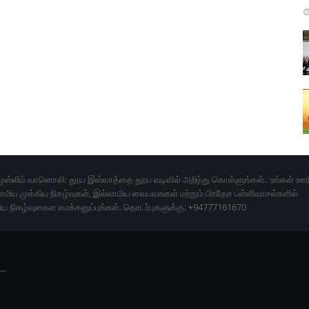
ுஸ்லிம் வானொலி: தூய இஸ்லாத்தை தூய வடிவில் அறிந்து கொள்ளுங்கள்.. உங்கள் ஊர
மிய முக்கிய நிகழ்வுகள், இல்லாமிய வைபவஙகள் மற்றும் பிரதேச பள்ளிவாசல்களில்
ிய நிகழ்வுகைள எமக்கனுப்புங்கள். தொடர்புகளுக்கு: +94777161670