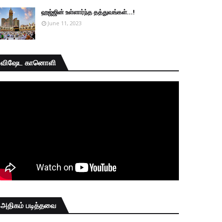
ஹஜ்ஜின் உள்ளார்ந்த தத்துவங்கள்...!
June 11, 2023
விஷேட கானொளி
அதிகம் படித்தவை