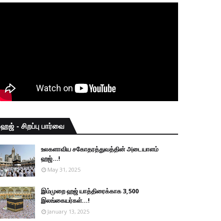
ஹஜ் - சிறப்பு பார்வை
உலகளாவிய சகோதரத்துவத்தின் அடையாளம்
ஹஜ்...!
May 31, 2025
இம்முறை ஹஜ் யாத்திரைக்காக 3,500
இலங்கையர்கள்...!
January 13, 2025