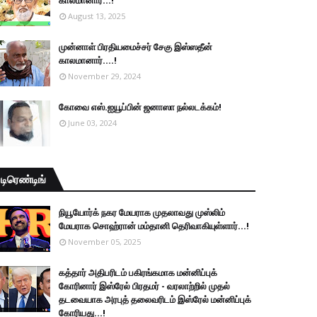
காலமானார்...!
August 13, 2025
முன்னாள் பிரதியமைச்சர் சேகு இஸ்ஸதீன்
காலமானார்….!
November 29, 2024
கோவை எஸ்.ஐயூப்பின் ஜனாஸா நல்லடக்கம்!
June 03, 2024
டிரெண்டிங்
நியூயோர்க் நகர மேயராக முதலாவது முஸ்லிம்
மேயராக சொஹ்ரான் மம்தானி தெரிவாகியுள்ளார்...!
November 05, 2025
கத்தார் அதிபரிடம் பகிரங்கமாக மன்னிப்புக்
கோரினார் இஸ்ரேல் பிரதமர் - வரலாற்றில் முதல்
தடவையாக அரபுத் தலைவரிடம் இஸ்ரேல் மன்னிப்புக்
கோரியது...!