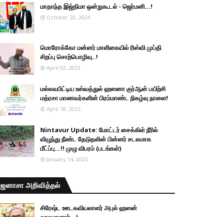
மாதாந்த இஜ்திமா ஒன்றுகூடல் - ஜெர்மனி…!
October 20, 2024
மொரோக்கோ மன்னர் மாளிகையில் ரிஸ்வி முப்தி
சிறப்பு சொற்பொழிவு..!
April 02, 2023
மல்லவபிட்டிய உஸ்வத்துல் ஹஸனா குர்ஆன் பயிற்சி
மத்ரசா மாணவர்களின் பிரம்மாண்ட நிகழ்வு நாளை!
April 18, 2025
Nintavur Update: மோட்டர் சைக்கிள் நீரில்
விழுந்து நீண்ட தேடுதலின் பின்னர் சடலமாக
மீட்ப்பு…!! முழு விபரம் (படங்கள்)
January 14, 2025
ஜனாசா அறிவித்தல்
சிரேஷ்ட ஊடகவியலாளர் அபுல் ஹஸன்