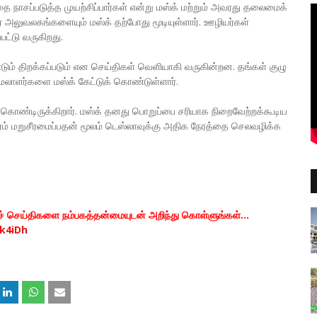
தை நாசப்படுத்த முயற்சிப்பார்கள் என்று மஸ்க் மற்றும் அவரது தலைமைக்
டர் அலுவலகங்களையும் மஸ்க் தற்போது மூடியுள்ளார். ஊழியர்கள்
ட்டு வருகிறது.
்டும் திறக்கப்படும் என செய்திகள் வெளியாகி வருகின்றன. தங்கள் குழு
மேலாளர்களை மஸ்க் கேட்டுக் கொண்டுள்ளார்.
 கொண்டிருக்கிறார். மஸ்க் தனது பொறுப்பை சரியாக நிறைவேற்றக்கூடிய
கிரம் மறுசீரமைப்பதன் மூலம் டெஸ்லாவுக்கு அதிக நேரத்தை செலவழிக்க
யச் செய்திகளை நம்பகத்தன்மையுடன் அறிந்து கொள்ளுங்கள்...
k4iDh