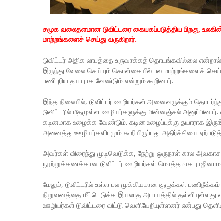
சமூக வலைதளமான டுவிட்டரை கையகப்படுத்திய பிறகு, உலகின் 
மாற்றங்களைச் செய்து வருகிறார்.
டுவிட்டர் அதிக லாபத்தை உருவாக்கத் தொடங்கவில்லை என்றால் த
இருந்து வேலை செய்யும் கொள்கையில் பல மாற்றங்களைச் செய்த
பணிபுரிய தயாராக வேண்டும் என்றும் கூறினார்.
இந்த நிலையில், டுவிட்டர் ஊழியர்கள் அனைவருக்கும் தொடர்ந்
டுவிட்டரில் மீதமுள்ள ஊழியர்களுக்கு மின்னஞ்சல் அனுப்பினார். 
கடினமாக உழைக்க வேண்டும். கடின உழைப்புக்கு தயாராக இருங்
அனைத்து ஊழியர்களிடமும் கூறியிருப்பது அதிர்ச்சியை ஏற்படுத்
அவர்கள் விரைந்து முடிவெடுக்க, நேற்று ஒருநாள் கால அவகாசம
நூற்றுக்கணக்கான டுவிட்டர் ஊழியர்கள் மொத்தமாக ராஜினாமா
மேலும், டுவிட்டரில் உள்ள பல முக்கியமான குழுக்கள் பணிநீக்
நிறுவனத்தை மீட்டெடுக்க இயலாத அபாயத்தில் தள்ளியுள்ளது எ
ஊழியர்கள் டுவிட்டரை விட்டு வெளியேறியுள்ளனர் என்பது தெள