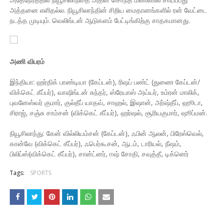
அத்தனை எளிதல்ல. நியூசிலாந்தின் சிறிய மைதானங்களில் ரன் வேட்டை
நடத்த முடியும். வெலிங்டன் ஆடுகளம் பேட்டிங்கிற்கு சாதகமானது.
அணி விபரம்
இந்தியா: ஹர்திக் பாண்டியா (கேப்டன்), ரிஷப் பண்ட் (துணை கேப்டன்/
விக்கெட் கீப்பர்), வாஷிங்டன் சுந்தர், ஸ்ரேயாஸ் அய்யர், உம்ரன் மாலிக்,
புவனேஸ்வர் குமார், குல்தீப் யாதவ், சாஹல், இஷான், அர்ஷ்தீப், ஹூடா,
சிராஜ், சஞ்சு சாம்சன் (விக்கெட் கீப்பர்), ஹர்ஷல், சூரியகுமார், ஷூப்மன்.
நியூசிலாந்து: கேன் வில்லியம்சன் (கேப்டன்), ஃபின் ஆலன், பிரேஸ்வெல்,
கான்வே (விக்கெட் கீப்பர்), ஃபெர்கூசன், ஆடம், டாரியல், நீஷம்,
பிலிப்ஸ்(விக்கெட் கீப்பர்), சான்ட்னர், ஈஷ் சோதி, சவுத்தீ, டிக்னெர்
Tags:
SPORTS