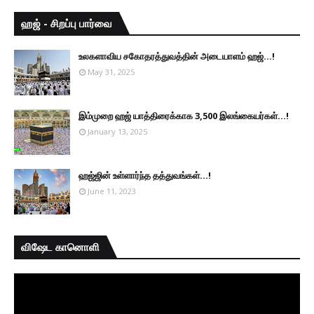
ஹஜ் - சிறப்பு பார்வை
உலகளாவிய சகோதரத்துவத்தின் அடையாளம் ஹஜ்...!
May 31, 2025
இம்முறை ஹஜ் யாத்திரைக்காக 3,500 இலங்கையர்கள்...!
January 13, 2025
ஹஜ்ஜின் உள்ளார்ந்த தத்துவங்கள்...!
June 11, 2023
விஷேட கானொளி