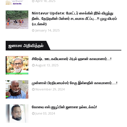
April 18, 2025
Nintavur Update: மோட்டர் சைக்கிள் நீரில் விழுந்து
நீண்ட தேடுதலின் பின்னர் சடலமாக மீட்ப்பு…!! முழு விபரம்
(படங்கள்)
January 14, 2025
ஜனாசா அறிவித்தல்
சிரேஷ்ட ஊடகவியலாளர் அபுல் ஹஸன் காலமானார்...!
August 13, 2025
முன்னாள் பிரதியமைச்சர் சேகு இஸ்ஸதீன் காலமானார்….!
November 29, 2024
கோவை எஸ்.ஐயூப்பின் ஜனாஸா நல்லடக்கம்!
June 03, 2024