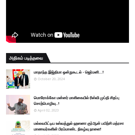
அதிகம் படித்தவை
மாதாந்த இஜ்திமா ஒன்றுகூடல் - ஜெர்மனி…!
October 20, 2024
மொரோக்கோ மன்னர் மாளிகையில் ரிஸ்வி முப்தி சிறப்பு
சொற்பொழிவு..!
April 02, 2023
மல்லவபிட்டிய உஸ்வத்துல் ஹஸனா குர்ஆன் பயிற்சி மத்ரசா
மாணவர்களின் பிரம்மாண்ட நிகழ்வு நாளை!