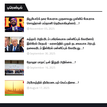
டிரெண்டிங்
நியூயோர்க் நகர மேயராக முதலாவது முஸ்லிம் மேயராக
சொஹ்ரான் மம்தானி தெரிவாகியுள்ளார்...!
November 05, 2025
கத்தார் அதிபரிடம் பகிரங்கமாக மன்னிப்புக் கோரினார்
இஸ்ரேல் பிரதமர் - வரலாற்றில் முதல் தடவையாக அரபுத்
தலைவரிடம் இஸ்ரேல் மன்னிப்புக் கோரியது...!
September 30, 2025
தோஹா மாநாட்டின் இறுதி அறிக்கை...!
September 16, 2025
அமீரகத்தில் தீவிரமடையும் வெப்பநிலை...!
August 17, 2025