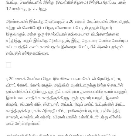
போட்டி, வெலிங்டனில் இன்று (வெள்ளிக்கிழமை) இந்திய நேரப்படி பகல்
12 மணிக்கு நடக்கிறது.
அண்மையில் இவ்விரு அணிகளும் டி20 உலகக் கோப்பையில் அரையிறுதி
சுற்றுடன் வெளியேறிய பிறகு விளையாடப்போகும் முதல் தொடர்
இதுவாகும். அந்த ஒரு தோல்வியால் கடுமையான விமர்சனங்களை
சந்தித்து வரும் இவ்விரு அணிகளும், இந்த தொடரை வெல்ல வேண்டிய
கட்டாயத்தில் களம் காண்பதால் இன்றைய போட்டியில் அனல் பறக்கும்
என்பதில் சந்தேகமில்லை.
டி20 உலகக் கோப்பை தொடரில் விளையாடிய கேப்டன் ரோகித் சர்மா,
விராட் கோலி, கேஎல் ராகுல், அஷ்வின் ஆகியோருக்கு இந்த தொடரில்
ஓய்வளிக்கப்பட்டுள்ளது. ஹர்திக் பாண்டியா தலைமையில் களம் காணும்
இளம் படை சாதிக்க காத்திருக்கிறது. சூர்யகுமார் யாதவ், இஷான்
கிஷன், சுப்மான் கில், ஸ்ரேயாஸ் அய்யர், ரிஷப் பண்ட் பேட்டிங்கில் மிரட்ட
காத்திருக்கிறார்கள். அர்ஷ்தீப் சிங், புவனேஷ்வர் குமார், யுஸ்வேந்திர
சாஹல், வாஷிங்டன் சுந்தர், உம்ரான் மாலிக் உள்ளிட்டோர் பந்து வீச்சில்
பலம் சேர்க்கிறார்கள்.
அதேநேரத்தில் நியூசிலாந்தை அதன் சொந்த மண்ணில் சாய்ப்பது