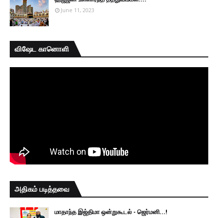
June 11, 2023
விஷேட கானொளி
அதிகம் படித்தவை
மாதாந்த இஜ்திமா ஒன்றுகூடல் - ஜெர்மனி…!