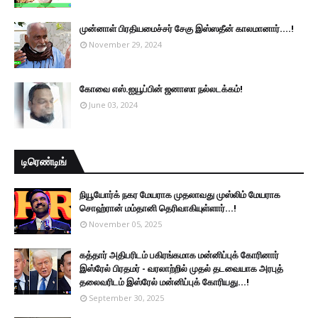
முன்னாள் பிரதியமைச்சர் சேகு இஸ்ஸதீன் காலமானார்….!
November 29, 2024
கோவை எஸ்.ஐயூப்பின் ஜனாஸா நல்லடக்கம்!
June 03, 2024
டிரெண்டிங்
நியூயோர்க் நகர மேயராக முதலாவது முஸ்லிம் மேயராக
சொஹ்ரான் மம்தானி தெரிவாகியுள்ளார்...!
November 05, 2025
கத்தார் அதிபரிடம் பகிரங்கமாக மன்னிப்புக் கோரினார்
இஸ்ரேல் பிரதமர் - வரலாற்றில் முதல் தடவையாக அரபுத்
தலைவரிடம் இஸ்ரேல் மன்னிப்புக் கோரியது...!
September 30, 2025