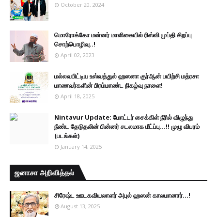
October 20, 2024
மொரோக்கோ மன்னர் மாளிகையில் ரிஸ்வி முப்தி சிறப்பு
சொற்பொழிவு..!
April 02, 2023
மல்லவபிட்டிய உஸ்வத்துல் ஹஸனா குர்ஆன் பயிற்சி மத்ரசா
மாணவர்களின் பிரம்மாண்ட நிகழ்வு நாளை!
April 18, 2025
Nintavur Update: மோட்டர் சைக்கிள் நீரில் விழுந்து
நீண்ட தேடுதலின் பின்னர் சடலமாக மீட்ப்பு…!! முழு விபரம்
(படங்கள்)
January 14, 2025
ஜனாசா அறிவித்தல்
சிரேஷ்ட ஊடகவியலாளர் அபுல் ஹஸன் காலமானார்...!
August 13, 2025