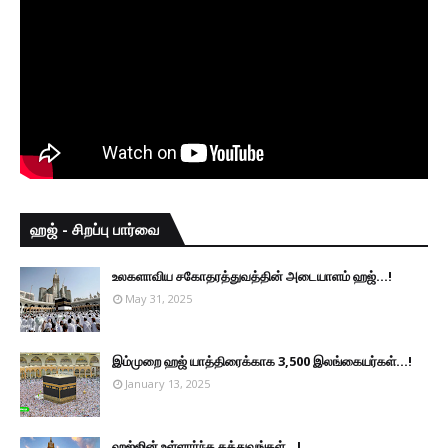
ஹஜ் - சிறப்பு பார்வை
உலகளாவிய சகோதரத்துவத்தின் அடையாளம் ஹஜ்...!
May 31, 2025
இம்முறை ஹஜ் யாத்திரைக்காக 3,500 இலங்கையர்கள்...!
January 13, 2025
ஹஜ்ஜின் உள்ளார்ந்த தத்துவங்கள்...!