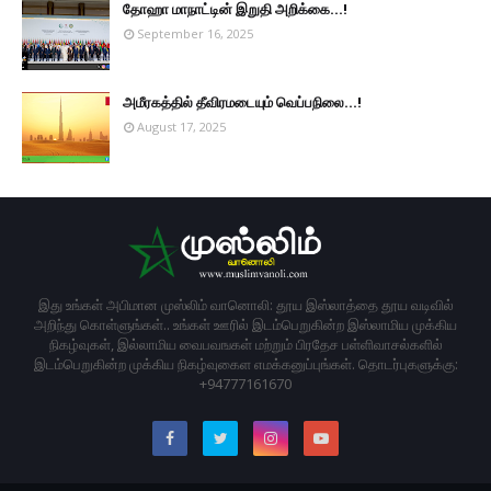
தோஹா மாநாட்டின் இறுதி அறிக்கை...!
September 16, 2025
அமீரகத்தில் தீவிரமடையும் வெப்பநிலை...!
August 17, 2025
இது உங்கள் அபிமான முஸ்லிம் வானொலி: தூய இஸ்லாத்தை தூய வடிவில்
அறிந்து கொள்ளுங்கள்.. உங்கள் ஊரில் இடம்பெறுகின்ற இஸ்லாமிய முக்கிய
நிகழ்வுகள், இல்லாமிய வைபவஙகள் மற்றும் பிரதேச பள்ளிவாசல்களில்
இடம்பெறுகின்ற முக்கிய நிகழ்வுகைள எமக்கனுப்புங்கள். தொடர்புகளுக்கு:
+94777161670