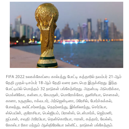
FIFA 2022 உலகக்கோப்பை கால்பந்து போட்டி கத்தாரில் நவம்பர் 21-ஆம்
தேதி முதல் டிசம்பர் 18-ஆம் தேதி வரை நடைபெற இருக்கிறது. இந்த
போட்டியில் மொத்தம் 32 நாடுகள் பங்கேற்கிறது. அதன்படி அமெரிக்கா,
மெக்ஸிகோ, கன்னடா, கேமரூன், மொரோக்கோ, துனிசியா, செனகள்,
கானா, உருகுவே, ஈக்வடார், அர்ஜென்டினா, பிரேசில், போர்ச்சுக்கல்,
போலந்து, சுவிட்சர்லாந்து, நெதர்லாந்து, இங்கிலாந்து, செர்பியா,
ஸ்பெயின், குரோசியா, பெல்ஜியம், பிரான்ஸ், டென்மார்க், ஜெர்மனி,
ஜப்பான், சவுதி அரேபியா, தென்கொரியா, ஈரான், கத்தார், வேல்ஸ்,
கோஸ்டா ரிகா மற்றும் ஆஸ்திரேலியா உள்ளிட்ட நாடுகள் பங்கேற்கும்.