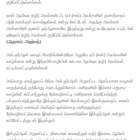
குறிப்பிட்டுள்ளார்கள்.
நான் ஆயிஷா (ரழி) அவர்களிடம், நபி (ஸல்) அவர்களின் குணத்தைப்
பற்றி எனக்குச் சொல்லுங்கள் என்று கேட்டேன். அதற்கு அவர்கள்
அன்னாரின் குணம் குர்ஆனாகவே இருந்தது என்று கூறியதாக சஃத் பின்
ஹிஷாம் (ரழி) அவர்கள் குறிப்பிட்டுள்ளார்கள்.
(ஆதாரம்: அஹ்மத்)
அல் குர்ஆன் எதைப் போதிக்கின்றதோ அதுவே நபி (ஸல்) அவர்களின்
வாழ்க்கை என்று இந்நபிமொழியின் ஊடாக ஆயிஷா (ரழி) அவர்கள்
சுட்டிக்காட்டியுள்ளார்கள்.
அவ்வாறு மகத்துவம் மிக்க அல் குர்ஆன் அருளப்பட ஆரம்பமான ரமழான்
மாதத்தைத் தற்போது அடைந்துள்ளோம். மனிதனின் இம்மை மறுமை
வாழ்வின் சுபீட்சத்துக்கு நேர்வழிகாட்டி மனிதனை நெறிப்படுத்தி
பக்குவப்படுத்துவதே இக்குர்ஆனின் நோக்கமும் இலக்குமாகும். உலகம்
இருக்கும் வரையும் பிறக்கும் ஒவ்வொரு மனிதனுக்கும்
நேர்வழிகாட்டுவதை இலக்காகக் கொண்டுள்ள இக்குர்ஆன் என்றும்
உயிரோட்டத்துடன் இருக்கும்.
இக்குர்ஆன் அருளப்பட்ட தினமான லைலத்துல் கத்ர் இரவை ஆயிரம்
மாதங்களை விடவும் மக்கத்துவம் மிக்கதாக அல்லாஹ்தஆலா ஆக்கி