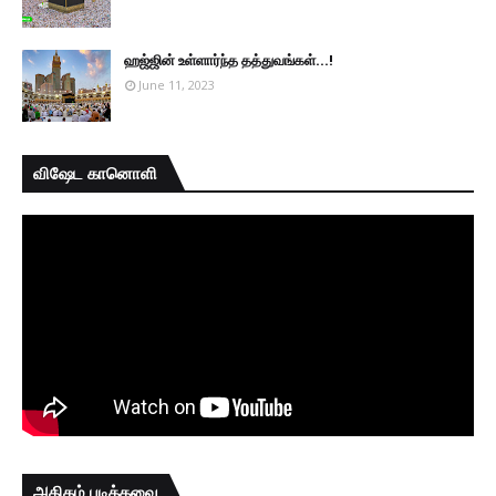
ஹஜ்ஜின் உள்ளார்ந்த தத்துவங்கள்...!
June 11, 2023
விஷேட கானொளி
அதிகம் படித்தவை