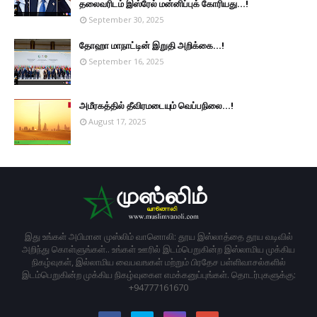
தலைவரிடம் இஸ்ரேல் மன்னிப்புக் கோரியது...!
September 30, 2025
தோஹா மாநாட்டின் இறுதி அறிக்கை...!
September 16, 2025
அமீரகத்தில் தீவிரமடையும் வெப்பநிலை...!
August 17, 2025
இது உங்கள் அபிமான முஸ்லிம் வானொலி: தூய இஸ்லாத்தை தூய வடிவில்
அறிந்து கொள்ளுங்கள்.. உங்கள் ஊரில் இடம்பெறுகின்ற இஸ்லாமிய முக்கிய
நிகழ்வுகள், இல்லாமிய வைபவஙகள் மற்றும் பிரதேச பள்ளிவாசல்களில்
இடம்பெறுகின்ற முக்கிய நிகழ்வுகைள எமக்கனுப்புங்கள். தொடர்புகளுக்கு:
+94777161670