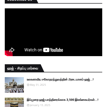
ஹஜ் - சிறப்பு பார்வை
உலகளாவிய சகோதரத்துவத்தின் அடையாளம் ஹஜ்...!
May 31, 2025
இம்முறை ஹஜ் யாத்திரைக்காக 3,500 இலங்கையர்கள்...!
January 13, 2025