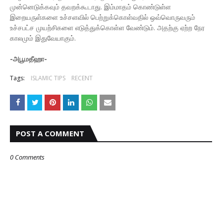
முன்னெடுக்கவும் தவறக்கூடாது. இம்மாதம் கொண்டுள்ள
இறையருள்களை உச்சளவில் பெற்றுக்கொள்வதில் ஒவ்வொருவரும்
உச்சபட்ச முயற்சிகளை எடுத்துக்கொள்ள வேண்டும். அதற்கு ஏற்ற நேர
காலமும் இதுவேயாகும்.
-அபூமதீஹா-
Tags:
ISLAMIC TIPS
RECENT
POST A COMMENT
0 Comments