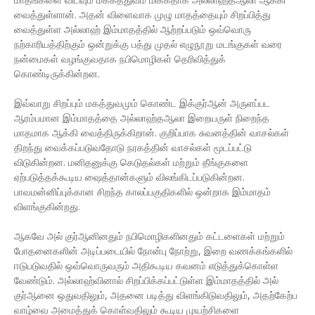
வைத்துள்ளான். அதன் விளைவாக முழு மாதத்தையும் சிறப்பித்து
வைத்துள்ள அல்லாஹ் இம்மாதத்தில் ஆற்றப்படும் ஒவ்வொரு
நற்காரியத்திற்கும் ஒன்றுக்கு பத்து முதல் எழுநூறு மடங்குகள் வரை
நன்மைகள் வழங்குவதாக நபிமொழிகள் தெரிவித்துக்
கொண்டிருக்கின்றன.
இவ்வாறு சிறப்பும் மகத்துவமும் கொண்ட இக்குர்ஆன் அருளப்பட
ஆரம்பமான இம்மாதத்தை அல்லாஹ்தஆலா இறையருள் நிறைந்த
மாதமாக ஆக்கி வைத்திருக்கிறான். குறிப்பாக சுவனத்தின் வாசல்கள்
திறந்து வைக்கப்படுவதோடு நரகத்தின் வாசல்கள் மூடப்பட்டு
விடுகின்றன. மனிதனுக்கு கெடுதல்கள் மற்றும் தீங்குகளை
ஏற்படுத்தக்கூடிய ஷைத்தான்களும் விலங்கிடப்படுகின்றன.
பாவமன்னிப்புக்கான சிறந்த காலப்பகுதிகளில் ஒன்றாக இம்மாதம்
விளங்குகின்றது.
ஆகவே அல் குர்ஆனினதும் நபிமொழிகளினதும் கட்டளைகள் மற்றும்
போதனைகளின் அடிப்படையில் நோன்பு நோற்று, இறை வணக்கங்களில்
ஈடுபடுவதில் ஒவ்வொருவரும் அதிகூடிய கவனம் எடுத்துக்கொள்ள
வேண்டும். அல்லாஹ்வினால் சிறப்பிக்கப்பட்டுள்ள இம்மாதத்தில் அல்
குர்ஆனை ஒதுவதிலும், அதனை படித்து விளங்கிடுவதிலும், அதற்கேற்ப
வாழ்வை அமைத்துக் கொள்வதிலும் கூடிய முயற்சிகளை