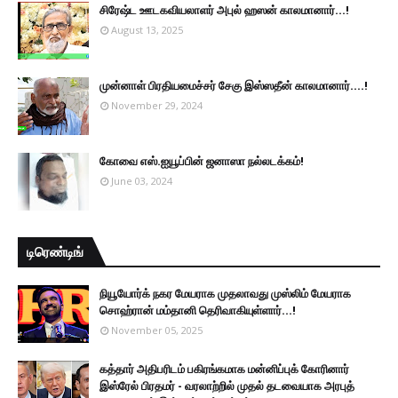
சிரேஷ்ட ஊடகவியலாளர் அபுல் ஹஸன் காலமானார்...!
August 13, 2025
முன்னாள் பிரதியமைச்சர் சேகு இஸ்ஸதீன் காலமானார்….!
November 29, 2024
கோவை எஸ்.ஐயூப்பின் ஜனாஸா நல்லடக்கம்!
June 03, 2024
டிரெண்டிங்
நியூயோர்க் நகர மேயராக முதலாவது முஸ்லிம் மேயராக
சொஹ்ரான் மம்தானி தெரிவாகியுள்ளார்...!
November 05, 2025
கத்தார் அதிபரிடம் பகிரங்கமாக மன்னிப்புக் கோரினார்
இஸ்ரேல் பிரதமர் - வரலாற்றில் முதல் தடவையாக அரபுத்