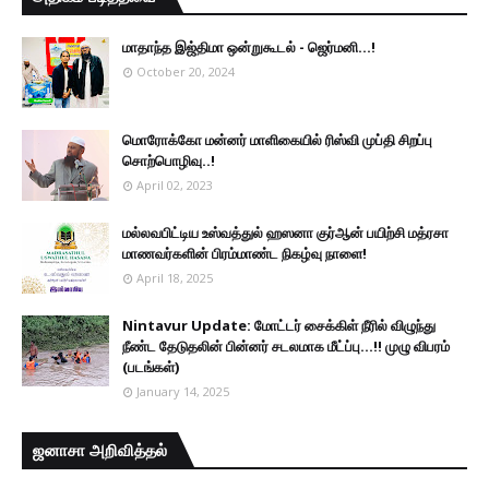
மாதாந்த இஜ்திமா ஒன்றுகூடல் - ஜெர்மனி…!
October 20, 2024
மொரோக்கோ மன்னர் மாளிகையில் ரிஸ்வி முப்தி சிறப்பு
சொற்பொழிவு..!
April 02, 2023
மல்லவபிட்டிய உஸ்வத்துல் ஹஸனா குர்ஆன் பயிற்சி மத்ரசா
மாணவர்களின் பிரம்மாண்ட நிகழ்வு நாளை!
April 18, 2025
Nintavur Update: மோட்டர் சைக்கிள் நீரில் விழுந்து
நீண்ட தேடுதலின் பின்னர் சடலமாக மீட்ப்பு…!! முழு விபரம்
(படங்கள்)
January 14, 2025
ஜனாசா அறிவித்தல்