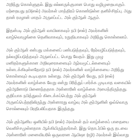
அறிந்து கொள்ளுதல். இது எல்லாருக்குமான பொது வழிமுறையாகும்.
மற்றையது நபி(ஸல்) அவர்கள் மாத்திரம் கொண்டுள்ள தனிச்சிறப்பு. அது
தான் ரமழான் மாதம் அருளப்பட்ட அல் குர்ஆன் ஆகும்.
இதன்படி அல் குர்ஆன் வாயிலாகவும் நபி (ஸல்) அவர்களின்
வாழ்வொழுங்கை தெளிவாகவும், உறுதியாகவும் அறிந்து கொள்ளலாம்.
அல் குர்ஆன் என்பது மக்களைப் பண்படுத்தவும், நேர்வழிப்படுத்தவும்,
நல்வழிப்படுத்தவும் அருளப்பட்ட பொது வேதம். இது முழு
மனிதர்களுக்கான அறிவுரைகளையும் ஆர்வமூட்டல்களையும்
உள்ளடக்கியுள்ளதோடு நபி (ஸல்) அவர்களின் வாழ்க்கையை அறிந்து
கொள்ளவும் கூடியதாக உள்ளது. அல் குர்ஆன் வேறு, நபி (ஸல்)
அவர்களின் வாழ்க்கை வேறு என்று பிரித்துப் பார்க்க முடியாத வகையில்
குர்ஆனோடு பிணைந்ததாக அன்னாரின் வாழ்க்கை அமைந்திருந்தது.
குறிப்பாக நபித்துவம் கிடைக்கப்பெற்று அல் குர்ஆன்
அருளப்பெற்றதிலிருந்து அன்னாரது வாழ்வு அல் குர்ஆனின் ஒவ்வொரு
சொல்லையும் பிரதிபலிப்பதாக இருந்தது.
அல் குர்ஆனிய ஒளியில் நபி (ஸல்) அவர்கள் தம் வாழ்க்கைப் பாதையை
வெளிச்சமுள்ளதாக ஆக்கியிருந்தார்கள். இது தொடர்பில் ஒரு தடவை
அன்னாரின் மனைவியரில் ஒருவரான ஆயிஷா (ரழி) அவர்கள் இவ்வாறு