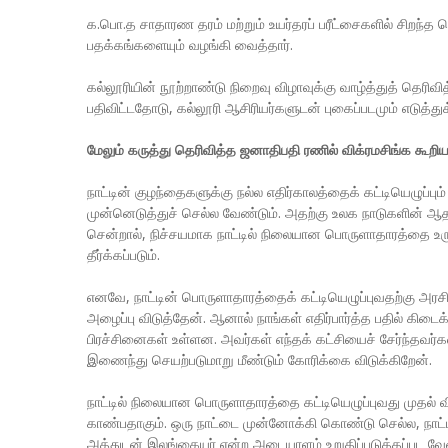
க.பொ.த சாதாரண தரம் மற்றும் உயர்தரப் பரீட்சைகளில் சிறந்த
பதக்கங்களையும் வழங்கி வைத்தார்.
கல்லூரியின் நூற்றாண்டு நிறைவு விழாவுக்கு வாழ்த்துத் தெரிவ
பதிவிட்டதோடு, கல்லூரி ஆசிரியர்களுடன் புகைப்படமும் எடுத்து
மேலும் கருத்து தெரிவித்த ஜனாதிபதி ரணில் விக்ரமசிங்க கூறி
நாட்டின் குழந்தைகளுக்கு நல்ல எதிர்காலத்தைக் கட்டியெழுப்
முன்னெடுத்துச் செல்ல வேண்டும். அதற்கு உலக நாடுகளின் ஆத
சென்றால், நிச்சயமாக நாட்டில் நிலையான பொருளாதாரத்தை உரு
தீர்க்கப்படும்.
எனவே, நாட்டின் பொருளாதாரத்தைக் கட்டியெழுப்புவதற்கு அரச
அழைப்பு விடுத்தேன். ஆனால் நாங்கள் எதிர்பார்த்த பதில் கிடைக
பிரச்சினைகள் உள்ளன. அவர்கள் எந்தக் கட்சியைச் சேர்ந்தவர்கள
இணைந்து செயற்படுமாறு மீண்டும் கோரிக்கை விடுக்கிறேன்.
நாட்டில் நிலையான பொருளாதாரத்தை கட்டியெழுப்புவது முதல் வி
காண்பதாகும். ஒரு நாட்டை முன்னோக்கி கொண்டு செல்ல, நாட்ட
அத்துடன் இலங்கையர் என்ற அடையாளம் உறுதிப்படுத்தப்பட வேண