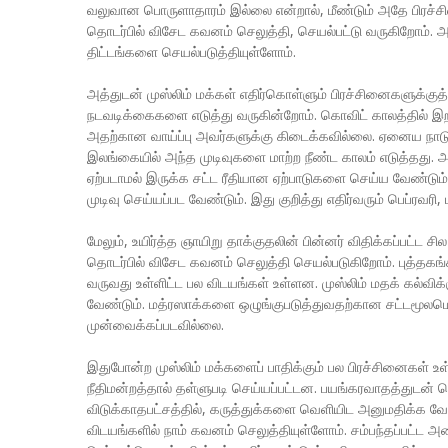
வலுவான பொருளாதாரம் இல்லை என்றால், மீண்டும் அதே பிரச்
தொடர்பில் விசேட கவனம் செலுத்தி, செயல்பட்டு வருகிறோம். 
திட்டங்களை செயல்படுத்தியுள்ளோம்.
அத்துடன் முஸ்லிம் மக்கள் எதிர்கொள்ளும் பிரச்சினைகளுக்
நடவடிக்கைகளை எடுத்து வருகின்றோம். கொவிட் காலத்தில் இற
அதற்கான வாய்ப்பு அவர்களுக்கு கிடைக்கவில்லை. ஏனைய நாடுக
இலங்கையில் அந்த முடிவுகளை மாற்ற நீண்ட காலம் எடுத்தத
ஏற்படாமல் இருக்க சட்ட ரீதியான ஏற்பாடுகளை செய்ய வேண்டும்.
முடிவு செய்யப்பட வேண்டும். இது குறித்து எதிர்வரும் பெப்ரவ
மேலும், உயிர்த்த ஞாயிறு தாக்குதலின் பின்னர் விதிக்கப்பட்ட சி
தொடர்பில் விசேட கவனம் செலுத்தி செயல்படுகிறோம். புத்தகங்க
வருவது உள்ளிட்ட பல விடயங்கள் உள்ளன. முஸ்லிம் மதக் கல்வி
வேண்டும். மத்ரஸாக்களை ஒழுங்குபடுத்துவதற்கான சட்டமூலம
முன்வைக்கப்படவில்லை.
இதுபோன்ற முஸ்லிம் மக்களைப் பாதிக்கும் பல பிரச்சினைகள் உள்
நீதிமன்றத்தால் தள்ளுபடி செய்யப்பட்டன. பயங்கரவாதத்துடன் தொடர
விடுக்காதபட்சத்தில், கருத்துக்களை வெளியிட அனுமதிக்க வே
விடயங்களில் நாம் கவனம் செலுத்தியுள்ளோம். சம்பந்தப்பட்ட அ