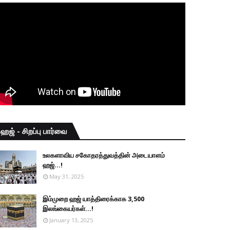
ஹஜ் - சிறப்பு பார்வை
உலகளாவிய சகோதரத்துவத்தின் அடையாளம்
ஹஜ்...!
May 31, 2025
இம்முறை ஹஜ் யாத்திரைக்காக 3,500
இலங்கையர்கள்...!
January 13, 2025