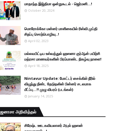
மாதாந்த இஜ்திமா ஒன்றுகூடல் - ஜெர்மனி…!
October 20, 2024
மொரோக்கோ மன்னர் மாளிகையில் ரிஸ்வி முப்தி
சிறப்பு சொற்பொழிவு..!
April 02, 2023
மல்லவபிட்டிய உஸ்வத்துல் ஹஸனா குர்ஆன் பயிற்சி
மத்ரசா மாணவர்களின் பிரம்மாண்ட நிகழ்வு நாளை!
April 18, 2025
Nintavur Update: மோட்டர் சைக்கிள் நீரில்
விழுந்து நீண்ட தேடுதலின் பின்னர் சடலமாக
மீட்ப்பு…!! முழு விபரம் (படங்கள்)
January 14, 2025
ஜனாசா அறிவித்தல்
சிரேஷ்ட ஊடகவியலாளர் அபுல் ஹஸன்