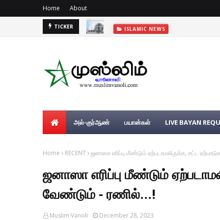
Home
About
TICKER
ISLAMIC NEWS
அல்-குர்ஆண்
பயான்கள்
LIVE BAYAN REQ
Home
RECENT
ஜனாஸா எரிப்பு மீண்டும் ஏற்படாமலிருக்க, சட்ட ஏற்பாட
ஜனாஸா எரிப்பு மீண்டும் ஏற்படா
வேண்டும் - ரணில்...!
Muslim Vanoli
December 28, 2023