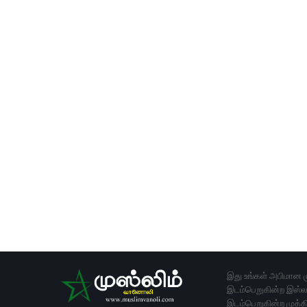
இது உங்கள் அபிமான ம
இடம்பெறுகின்ற இஸ்லா
இடம்பெறுகின்ற முக்க