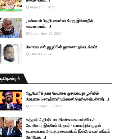
காலமானார்...!
August 13, 2025
முன்னாள் பிரதியமைச்சர் சேகு இஸ்ஸதீன்
காலமானார்….!
November 29, 2024
கோவை எஸ்.ஐயூப்பின் ஜனாஸா நல்லடக்கம்!
June 03, 2024
டிரெண்டிங்
நியூயோர்க் நகர மேயராக முதலாவது முஸ்லிம்
மேயராக சொஹ்ரான் மம்தானி தெரிவாகியுள்ளார்...!
November 05, 2025
கத்தார் அதிபரிடம் பகிரங்கமாக மன்னிப்புக்
கோரினார் இஸ்ரேல் பிரதமர் - வரலாற்றில் முதல்
தடவையாக அரபுத் தலைவரிடம் இஸ்ரேல் மன்னிப்புக்
கோரியது...!