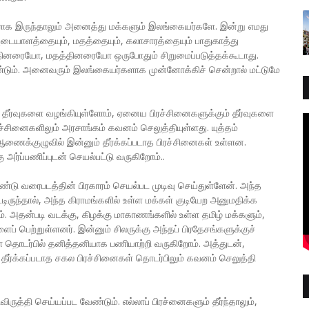
தவராக இருந்தாலும் அனைத்து மக்களும் இலங்கையர்களே. இன்று எமது
அடையாளத்தையும், மதத்தையும், கலாசாரத்தையும் பாதுகாத்து
தினரையோ, மதத்தினரையோ ஒருபோதும் சிறுமைப்படுத்தக்கூடாது.
ண்டும். அனைவரும் இலங்கையர்களாக முன்னோக்கிச் சென்றால் மட்டுமே
ே தீர்வுகளை வழங்கியுள்ளோம், ஏனைய பிரச்சினைகளுக்கும் தீர்வுகளை
சினைகளிலும் அரசாங்கம் கவனம் செலுத்தியுள்ளது. யுத்தம்
ைக்குழுவில் இன்னும் தீர்க்கப்படாத பிரச்சினைகள் உள்ளன.
 அர்ப்பணிப்புடன் செயல்பட்டு வருகிறோம்..
டு வரைபடத்தின் பிரகாரம் செயல்பட முடிவு செய்துள்ளேன். அந்த
டிருந்தால், அந்த கிராமங்களில் உள்ள மக்கள் குடியேற அனுமதிக்க
 அதன்படி வடக்கு, கிழக்கு மாகாணங்களில் உள்ள தமிழ் மக்களும்,
ப் பெற்றுள்ளனர். இன்னும் சிலருக்கு அந்தப் பிரதேசங்களுக்குச்
கள் தொடர்பில் தனித்தனியாக பணியாற்றி வருகிறோம். அத்துடன்,
தீர்க்கப்படாத சகல பிரச்சினைகள் தொடர்பிலும் கவனம் செலுத்தி
த்தி செய்யப்பட வேண்டும். எல்லாப் பிரச்னைகளும் தீர்ந்தாலும்,