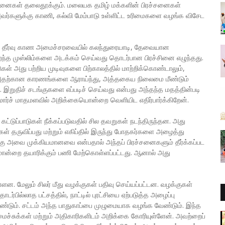
சினைகள் தலைதூக்கும். மலையக தமிழ் மக்களின் பிரச்சனைகள்
அவர்களுக்கு காணி, கல்வி மேம்பாடு உள்ளிட்ட உரிமைகளை வழங்க விசேட
குத் தீர்வு காண அமைச்சரவையில் கலந்துரையாடி, தேவையான
ந்த முஸ்லிம்களை அடக்கம் செய்வது தொடர்பான பிரச்சினை எழுந்தது.
ள் அது பற்றிய முடிவுகளை பிற்காலத்தில் மாற்றிக்கொண்டாலும்,
ு. அதற்கான காரணங்களை ஆராய்ந்து, அத்தகைய நிலைமை மீண்டும்
 இறுதிச் சடங்குகளை எப்படிச் செய்வது என்பது அந்தந்த மதத்தின்படி
ரி, மார்ச் மாதமளவில் அறிக்கையொன்றை வெளியிட எதிர்பார்க்கிறேன்.
ல கட்டுப்பாடுகள் நீக்கப்படுவதில் சில தவறுகள் நடந்திருந்தன. அது
ள் தருவிப்பது மற்றும் எகிப்தில் இருந்து போதகர்களை அழைத்து
க்கு அவை முக்கியமானவை என்பதால் அந்தப் பிரச்சனைகளும் தீர்க்கப்பட
ொன்றை தயாரிக்கும் பணி மேற்கொள்ளப்பட்டது. ஆனால் அது
ளன. மேலும் சிலர் மீது வழக்குகள் பதிவு செய்யப்பட்டன. வழக்குகள்
்பில்லாத பட்சத்தில், நாட்டில் புரட்சியை ஏற்படுத்த அழைப்பு
ண்டும். சட்டம் அந்த பாதுகாப்பை முழுமையாக வழங்க வேண்டும். இந்த
மைச்சுக்கள் மற்றும் அதிகாரிகளிடம் அறிக்கை கோரியுள்ளேன். அவற்றைப்