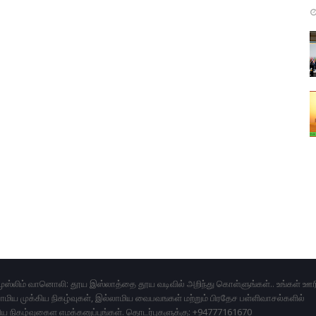
ுஸ்லிம் வானொலி: தூய இஸ்லாத்தை தூய வடிவில் அறிந்து கொள்ளுங்கள்.. உங்கள் ஊர
மிய முக்கிய நிகழ்வுகள், இல்லாமிய வைபவஙகள் மற்றும் பிரதேச பள்ளிவாசல்களில்
ிய நிகழ்வுகைள எமக்கனுப்புங்கள். தொடர்புகளுக்கு: +94777161670