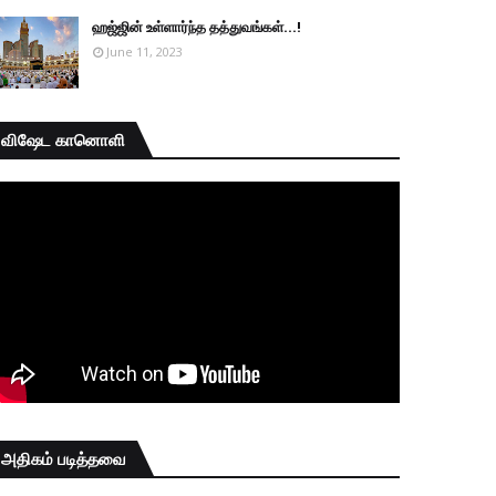
ஹஜ்ஜின் உள்ளார்ந்த தத்துவங்கள்...!
June 11, 2023
விஷேட கானொளி
அதிகம் படித்தவை