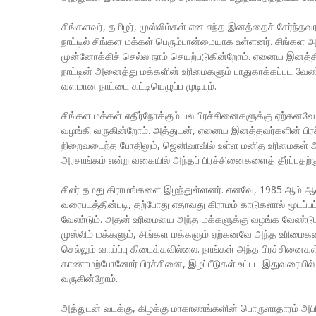
சிங்களவர், தமிழர், முஸ்லிம்கள் என எந்த இனத்தைச் சேர்ந்
நாட்டில் சிங்கள மக்கள் பெரும்பான்மையாக உள்ளனர். சிங்கள 
முன்னோக்கிச் செல்ல நாம் செயற்படுகின்றோம். ஏனைய இனத்
நாட்டின் அனைத்து மக்களின் உரிமைகளும் பாதுகாக்கப்பட வே
வளமான நாட்டை கட்டியெழுப்ப முடியும்.
சிங்கள மக்கள் எதிர்நோக்கும் பல பிரச்சினைகளுக்கு ஏற்கனவ
வழங்கி வருகின்றோம். அத்துடன், ஏனைய இனத்தவர்களின் பிரச்
நிறைவடைந்த போதிலும், ஜெனிவாவில் உள்ள மனித உரிமைகள் ஆண
அரசாங்கம் என்ற வகையில் அந்தப் பிரச்சினைகளைத் தீர்ப்பதற்கு
சிலர் தமது கிராமங்களை இழந்துள்ளனர். எனவே, 1985 ஆம் ஆண்
வரைபடத்தின்படி, தற்போது எதாவது கிராமம் காடுகளால் மூடப்பட்
வேண்டும். அதன் உரிமையை அந்த மக்களுக்கு வழங்க வேண்டும்.
முஸ்லிம் மக்களும், சிங்கள மக்களும் ஏற்கனவே அந்த உரிமைகளை
செல்லும் வாய்ப்பு கிடைக்கவில்லை. நாங்கள் அந்த பிரச்சினை
காணாமற்போனோர் பிரச்சினை, இழப்பீடுகள் உட்பட இதுவரையில் 
வருகின்றோம்.
அத்துடன் வடக்கு, கிழக்கு மாகாணங்களின் பொருளாதாரம் அபிவிரு