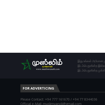
இது உங்கள் அபிமான ம
இடம்பெறுகின்ற இஸ்லா
இடம்பெறுகின்ற முக்க
FOR ADVERTICING
Please Contact: +94 777 161670 / +94 77 8344036
Official e-Mail: muslimvanoli@gmail.com