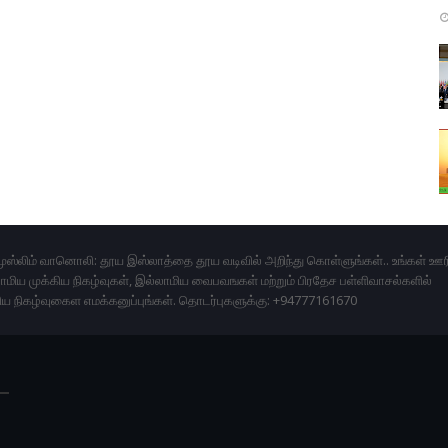
ுஸ்லிம் வானொலி: தூய இஸ்லாத்தை தூய வடிவில் அறிந்து கொள்ளுங்கள்.. உங்கள் ஊர
மிய முக்கிய நிகழ்வுகள், இல்லாமிய வைபவஙகள் மற்றும் பிரதேச பள்ளிவாசல்களில்
ிய நிகழ்வுகைள எமக்கனுப்புங்கள். தொடர்புகளுக்கு: +94777161670