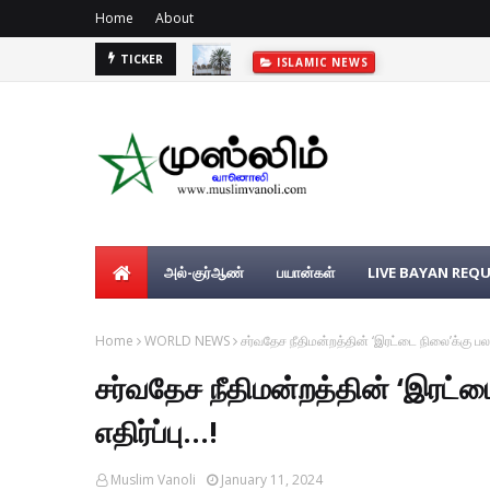
Home
About
TICKER
ISLAMIC NEWS
அல்-குர்ஆண்
பயான்கள்
LIVE BAYAN REQ
Home
WORLD NEWS
சர்வதேச நீதிமன்றத்தின் ‘இரட்டை நிலை’க்கு பலஸ்த
சர்வதேச நீதிமன்றத்தின் ‘இரட்ட
எதிர்ப்பு...!
Muslim Vanoli
January 11, 2024