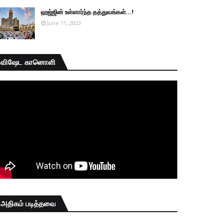
ஹஜ்ஜின் உள்ளார்ந்த தத்துவங்கள்...!
June 11, 2023
விஷேட கானொளி
அதிகம் படித்தவை