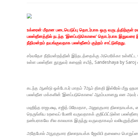
உக்ரைன் மீதான படையெடுப்பு தொடர்பாக ஒரு வருடத்திற்குள் ரஷி
பலஸ்தீனத்தில் நடந்த ‘இனப்படுகொலை’ தொடர்பாக இதுவரை இஸ்ர
நீதிமன்றம் தயங்குவதாக பலஸ்தீனம் குற்றம் சாட்டுகிறது.
சர்வதேச நீதிமன்றத்தின் இந்நடத்தைக்கு அமெரிக்கா உள்ளிட்ட
உள்ள பலஸ்தீன தூதுவர் சுஹைர் சயீத், Sandeshaya by Saroj என்
கடந்த ஆண்டு ஒக்டோபர் மாதம் 7ஆம் திகதி இஸ்ரேல் மீது ஹமாஸ
பலஸ்தீன மக்களின் ‘இனப்படுகொலை’ ஆரம்பமானது என அவர் சுட்ட
மஹிந்த ராஜபக்ஷ, சஜித் பிரேமதாச, அனுரகுமார திஸாநாயக்க,
நெருங்கிய உறவைப் பேணி வருவதாகக் குறிப்பிட்டுள்ள பலஸ்தீனத
நண்பராகவே சில காலமாக இருந்து வருவதாகவும் வலியுறுத்தினா
அதேபோல் அநுரகுமார திஸாநாயக்க ஜேவிபி தலைமை பொறுப்பை