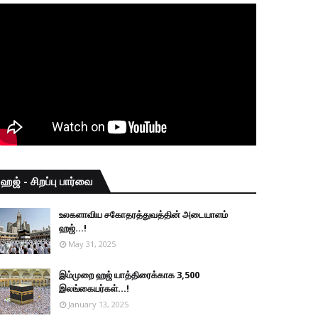
ஹஜ் - சிறப்பு பார்வை
உலகளாவிய சகோதரத்துவத்தின் அடையாளம்
ஹஜ்...!
May 31, 2025
இம்முறை ஹஜ் யாத்திரைக்காக 3,500
இலங்கையர்கள்...!
January 13, 2025