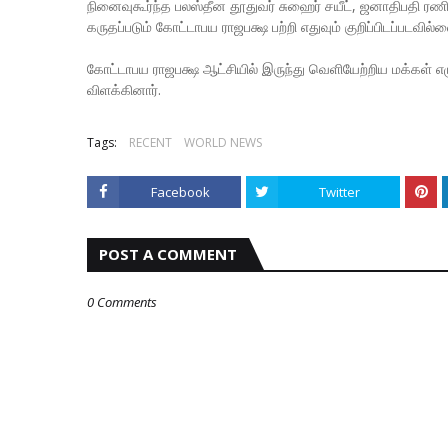
நினைவுகூர்ந்த பலஸ்தீன தூதுவர் சுஹைர் சயீட், ஜனாதிபதி ர
கருதப்படும் கோட்டாபய ராஜபக்ஷ பற்றி எதுவும் குறிப்பிடப்படவில்ல
கோட்டாபய ராஜபக்ஷ ஆட்சியில் இருந்து வெளியேற்றிய மக்கள் எழு
விளக்கினார்.
Tags:
RECENT
WORLD NEWS
Facebook
Twitter
POST A COMMENT
0 Comments