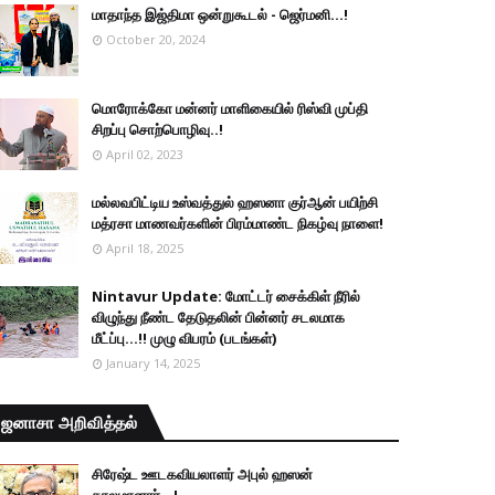
மாதாந்த இஜ்திமா ஒன்றுகூடல் - ஜெர்மனி…!
October 20, 2024
மொரோக்கோ மன்னர் மாளிகையில் ரிஸ்வி முப்தி
சிறப்பு சொற்பொழிவு..!
April 02, 2023
மல்லவபிட்டிய உஸ்வத்துல் ஹஸனா குர்ஆன் பயிற்சி
மத்ரசா மாணவர்களின் பிரம்மாண்ட நிகழ்வு நாளை!
April 18, 2025
Nintavur Update: மோட்டர் சைக்கிள் நீரில்
விழுந்து நீண்ட தேடுதலின் பின்னர் சடலமாக
மீட்ப்பு…!! முழு விபரம் (படங்கள்)
January 14, 2025
ஜனாசா அறிவித்தல்
சிரேஷ்ட ஊடகவியலாளர் அபுல் ஹஸன்