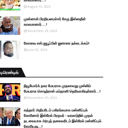
காலமானார்...!
August 13, 2025
முன்னாள் பிரதியமைச்சர் சேகு இஸ்ஸதீன்
காலமானார்….!
November 29, 2024
கோவை எஸ்.ஐயூப்பின் ஜனாஸா நல்லடக்கம்!
June 03, 2024
டிரெண்டிங்
நியூயோர்க் நகர மேயராக முதலாவது முஸ்லிம்
மேயராக சொஹ்ரான் மம்தானி தெரிவாகியுள்ளார்...!
November 05, 2025
கத்தார் அதிபரிடம் பகிரங்கமாக மன்னிப்புக்
கோரினார் இஸ்ரேல் பிரதமர் - வரலாற்றில் முதல்
தடவையாக அரபுத் தலைவரிடம் இஸ்ரேல் மன்னிப்புக்
கோரியது...!