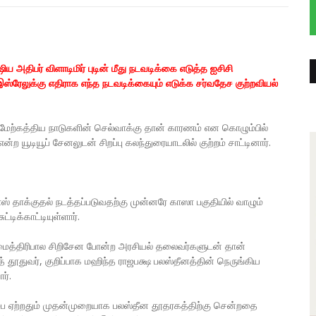
ய அதிபர் விளாடிமிர் புடின் மீது நடவடிக்கை எடுத்த ஐசிசி
ேலுக்கு எதிராக எந்த நடவடிக்கையும் எடுக்க சர்வதேச குற்றவியல்
 மேற்கத்திய நாடுகளின் செல்வாக்கு தான் காரணம் என கொழும்பில்
ற யூடியூப் சேனலுடன் சிறப்பு கலந்துரையாடலில் குற்றம் சாட்டினார்.
் தாக்குதல் நடத்தப்படுவதற்கு முன்னரே காஸா பகுதியில் வாழும்
ிக்காட்டியுள்ளார்.
 மைத்திரிபால சிறிசேன போன்ற அரசியல் தலைவர்களுடன் தான்
் தூதுவர், குறிப்பாக மஹிந்த ராஜபக்ஷ பலஸ்தீனத்தின் நெருங்கிய
ர்.
 ஏற்றதும் முதன்முறையாக பலஸ்தீன தூதரகத்திற்கு சென்றதை