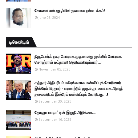
கோவை எஸ்.ஐயூப்பின் ஜனாஸா நல்லடக்கம்!
June 03, 2024
டிரெண்டிங்
நியூயோர்க் நகர மேயராக முதலாவது முஸ்லிம் மேயராக
சொஹ்ரான் மம்தானி தெரிவாகியுள்ளார்...!
November 05, 2025
கத்தார் அதிபரிடம் பகிரங்கமாக மன்னிப்புக் கோரினார்
இஸ்ரேல் பிரதமர் - வரலாற்றில் முதல் தடவையாக அரபுத்
தலைவரிடம் இஸ்ரேல் மன்னிப்புக் கோரியது...!
September 30, 2025
தோஹா மாநாட்டின் இறுதி அறிக்கை...!
September 16, 2025