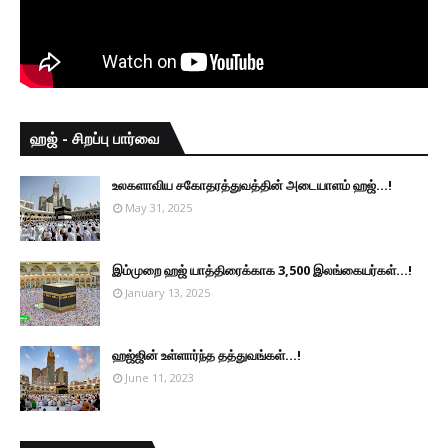
ஹஜ் - சிறப்பு பார்வை
உலகளாவிய சகோதரத்துவத்தின் அடையாளம் ஹஜ்...!
May 31, 2025
இம்முறை ஹஜ் யாத்திரைக்காக 3,500 இலங்கையர்கள்...!
January 13, 2025
ஹஜ்ஜின் உள்ளார்ந்த தத்துவங்கள்...!
June 11, 2023