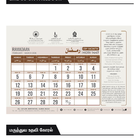
மருத்துவ உதவி கோரல்