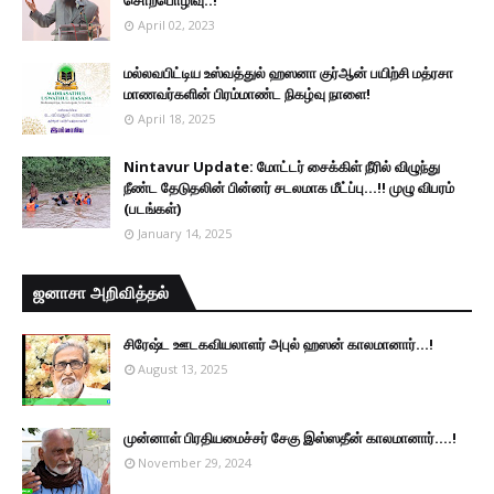
April 02, 2023
மல்லவபிட்டிய உஸ்வத்துல் ஹஸனா குர்ஆன் பயிற்சி மத்ரசா
மாணவர்களின் பிரம்மாண்ட நிகழ்வு நாளை!
April 18, 2025
Nintavur Update: மோட்டர் சைக்கிள் நீரில் விழுந்து
நீண்ட தேடுதலின் பின்னர் சடலமாக மீட்ப்பு…!! முழு விபரம்
(படங்கள்)
January 14, 2025
ஜனாசா அறிவித்தல்
சிரேஷ்ட ஊடகவியலாளர் அபுல் ஹஸன் காலமானார்...!
August 13, 2025
முன்னாள் பிரதியமைச்சர் சேகு இஸ்ஸதீன் காலமானார்….!
November 29, 2024