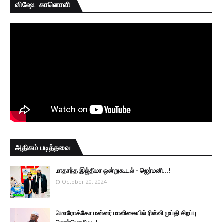
விஷேட கானொளி
அதிகம் படித்தவை
மாதாந்த இஜ்திமா ஒன்றுகூடல் - ஜெர்மனி…!
October 20, 2024
மொரோக்கோ மன்னர் மாளிகையில் ரிஸ்வி முப்தி சிறப்பு
சொற்பொழிவு..!