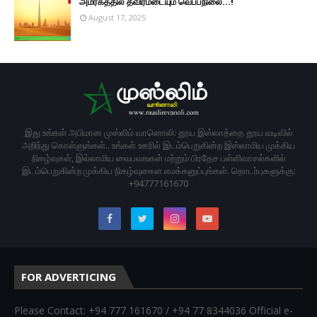
அமீரகத்தில் தீவிரமடையும் வெப்பநிலை...!
August 17, 2025
இது உங்கள் அபிமான முஸ்லிம் வானொலி: தூய இஸ்லாத்தை தூய வடிவில்
அறிந்து கொள்ளுங்கள்.. உங்கள் ஊரில் இடம்பெறுகின்ற இஸ்லாமிய முக்கிய
நிகழ்வுகள், இல்லாமிய வைபவஙகள் மற்றும் பிரதேச பள்ளிவாசல்களில்
இடம்பெறுகின்ற முக்கிய நிகழ்வுகைள எமக்கனுப்புங்கள். தொடர்புகளுக்கு:
+94777161670
FOR ADVERTICING
Please Contact: +94 777 161670 / +94 77 8344036 Official e-