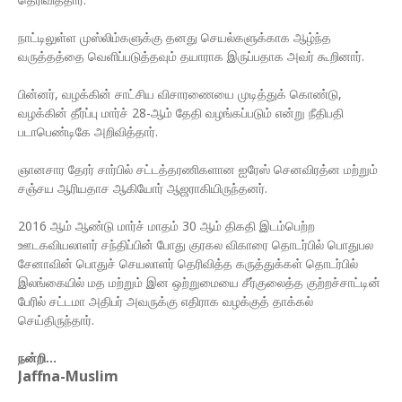
நாட்டிலுள்ள முஸ்லிம்களுக்கு தனது செயல்களுக்காக ஆழ்ந்த
வருத்தத்தை வெளிப்படுத்தவும் தயாராக இருப்பதாக அவர் கூறினார்.
பின்னர், வழக்கின் சாட்சிய விசாரணையை முடித்துக் கொண்டு,
வழக்கின் தீர்ப்பு மார்ச் 28-ஆம் தேதி வழங்கப்படும் என்று நீதிபதி
படாபெண்டிகே அறிவித்தார்.
ஞானசார தேரர் சார்பில் சட்டத்தரணிகளான ஐரேஸ் செனவிரத்ன மற்றும்
சஞ்சய ஆரியதாச ஆகியோர் ஆஜராகியிருந்தனர்.
2016 ஆம் ஆண்டு மார்ச் மாதம் 30 ஆம் திகதி இடம்பெற்ற
ஊடகவியலாளர் சந்திப்பின் போது குரகல விகாரை தொடர்பில் பொதுபல
சேனாவின் பொதுச் செயலாளர் தெரிவித்த கருத்துக்கள் தொடர்பில்
இலங்கையில் மத மற்றும் இன ஒற்றுமையை சீர்குலைத்த குற்றச்சாட்டின்
பேரில் சட்டமா அதிபர் அவருக்கு எதிராக வழக்குத் தாக்கல்
செய்திருந்தார்.
நன்றி...
Jaffna-Muslim