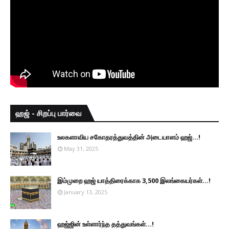
ஹஜ் - சிறப்பு பார்வை
உலகளாவிய சகோதரத்துவத்தின் அடையாளம் ஹஜ்...!
May 31, 2025
இம்முறை ஹஜ் யாத்திரைக்காக 3,500 இலங்கையர்கள்...!
January 13, 2025
ஹஜ்ஜின் உள்ளார்ந்த தத்துவங்கள்...!