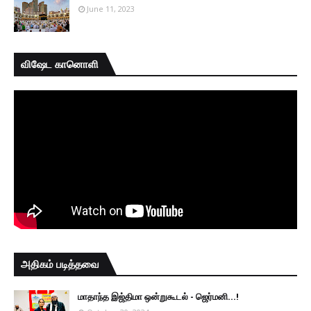
June 11, 2023
விஷேட கானொளி
அதிகம் படித்தவை
மாதாந்த இஜ்திமா ஒன்றுகூடல் - ஜெர்மனி…!