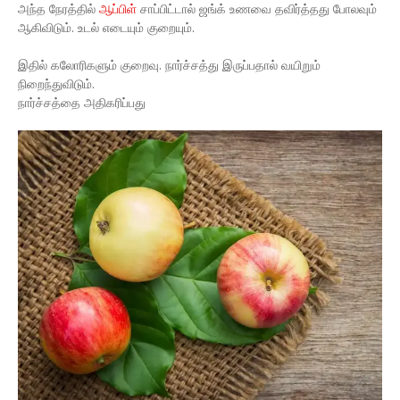
அந்த நேரத்தில்
ஆப்பிள்
சாப்பிட்டால் ஜங்க் உணவை தவிர்த்தது போலவும்
ஆகிவிடும். உடல் எடையும் குறையும்.
இதில் கலோரிகளும் குறைவு. நார்ச்சத்து இருப்பதால் வயிறும்
நிறைந்துவிடும்.
​நார்ச்சத்தை அதிகரிப்பது