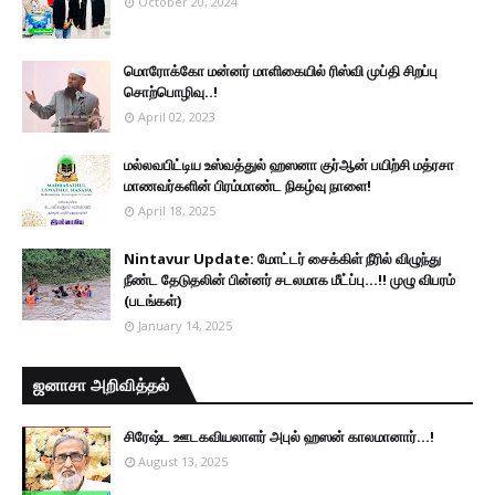
October 20, 2024
மொரோக்கோ மன்னர் மாளிகையில் ரிஸ்வி முப்தி சிறப்பு
சொற்பொழிவு..!
April 02, 2023
மல்லவபிட்டிய உஸ்வத்துல் ஹஸனா குர்ஆன் பயிற்சி மத்ரசா
மாணவர்களின் பிரம்மாண்ட நிகழ்வு நாளை!
April 18, 2025
Nintavur Update: மோட்டர் சைக்கிள் நீரில் விழுந்து
நீண்ட தேடுதலின் பின்னர் சடலமாக மீட்ப்பு…!! முழு விபரம்
(படங்கள்)
January 14, 2025
ஜனாசா அறிவித்தல்
சிரேஷ்ட ஊடகவியலாளர் அபுல் ஹஸன் காலமானார்...!
August 13, 2025