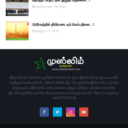
September 16, 2025
அமீரகத்தில் தீவிரமடையும் வெப்பநிலை...!
August 17, 2025
இது உங்கள் அபிமான முஸ்லிம் வானொலி: தூய இஸ்லாத்தை தூய வடிவில்
அறிந்து கொள்ளுங்கள்.. உங்கள் ஊரில் இடம்பெறுகின்ற இஸ்லாமிய முக்கிய
நிகழ்வுகள், இல்லாமிய வைபவஙகள் மற்றும் பிரதேச பள்ளிவாசல்களில்
இடம்பெறுகின்ற முக்கிய நிகழ்வுகைள எமக்கனுப்புங்கள். தொடர்புகளுக்கு:
+94777161670