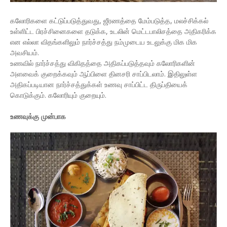
கலோரிகளை கட்டுப்படுத்துவது, ஜீரணத்தை மேம்படுத்த, மலச்சிக்கல்
உள்ளிட்ட பிரச்சினைகளை தடுக்க, உடலின் மெட்டபாலிசத்தை அதிகரிக்க
என எல்லா விதங்களிலும் நார்ச்சத்து நம்முடைய உடலுக்கு மிக மிக
அவசியம்.
உணவில் நார்ச்சத்து விகிதத்தை அதிகப்படுத்தவும் கலோரிகளின்
அளவைக் குறைக்கவும் ஆப்பிளை தினசரி சாப்பிடலாம். இதிலுள்ள
அதிகப்படியான நார்ச்சத்துக்கள் உணவு சாப்பிட்ட திருப்தியைக்
கொடுக்கும். கலோரியும் குறையும்.
உணவுக்கு முன்பாக