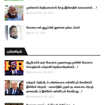
முன்னாள் பிரதியமைச்சர் சேகு இஸ்ஸதீன் காலமானார்….!
November 29, 2024
கோவை எஸ்.ஐயூப்பின் ஜனாஸா நல்லடக்கம்!
June 03, 2024
டிரெண்டிங்
நியூயோர்க் நகர மேயராக முதலாவது முஸ்லிம் மேயராக
சொஹ்ரான் மம்தானி தெரிவாகியுள்ளார்...!
November 05, 2025
கத்தார் அதிபரிடம் பகிரங்கமாக மன்னிப்புக் கோரினார்
இஸ்ரேல் பிரதமர் - வரலாற்றில் முதல் தடவையாக அரபுத்
தலைவரிடம் இஸ்ரேல் மன்னிப்புக் கோரியது...!
September 30, 2025
தோஹா மாநாட்டின் இறுதி அறிக்கை...!