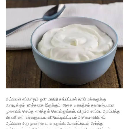
ஆப்பிளை எப்போதும் ஒரே மாதிரி சாப்பிட்டால் தான் உங்களுக்கு
போரடிக்கும். எரிச்சலாக இருக்கும். அதை கொஞ்சம் சுவாரஸ்யமான
முறையில் செய்து எடுத்துக் கொள்ளுங்கள். விரும்பி சாப்பிட ஆரம்பித்து
விடுவீர்கள். உங்களுடைய கிரியேட்டிவிட்டியும் அதிகமாகிவிடும்.
ஆப்பிளை சிறு துண்டுகளாக நறுக்கி யோகர்ட்டுடன் சேர்த்து