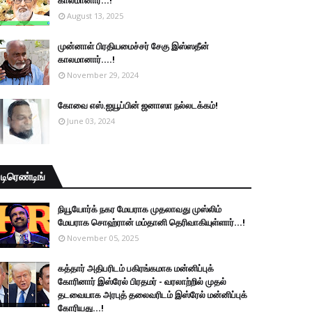
காலமானார்...!
August 13, 2025
முன்னாள் பிரதியமைச்சர் சேகு இஸ்ஸதீன்
காலமானார்….!
November 29, 2024
கோவை எஸ்.ஐயூப்பின் ஜனாஸா நல்லடக்கம்!
June 03, 2024
டிரெண்டிங்
நியூயோர்க் நகர மேயராக முதலாவது முஸ்லிம்
மேயராக சொஹ்ரான் மம்தானி தெரிவாகியுள்ளார்...!
November 05, 2025
கத்தார் அதிபரிடம் பகிரங்கமாக மன்னிப்புக்
கோரினார் இஸ்ரேல் பிரதமர் - வரலாற்றில் முதல்
தடவையாக அரபுத் தலைவரிடம் இஸ்ரேல் மன்னிப்புக்
கோரியது...!