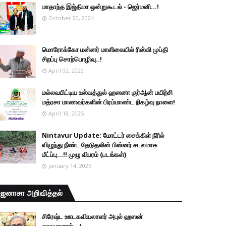
மாதாந்த இஜ்திமா ஒன்றுகூடல் - ஜெர்மனி…!
October 20, 2024
மொரோக்கோ மன்னர் மாளிகையில் ரிஸ்வி முப்தி
சிறப்பு சொற்பொழிவு..!
April 02, 2023
மல்லவபிட்டிய உஸ்வத்துல் ஹஸனா குர்ஆன் பயிற்சி
மத்ரசா மாணவர்களின் பிரம்மாண்ட நிகழ்வு நாளை!
April 18, 2025
Nintavur Update: மோட்டர் சைக்கிள் நீரில்
விழுந்து நீண்ட தேடுதலின் பின்னர் சடலமாக
மீட்ப்பு…!! முழு விபரம் (படங்கள்)
January 14, 2025
ஜனாசா அறிவித்தல்
சிரேஷ்ட ஊடகவியலாளர் அபுல் ஹஸன்