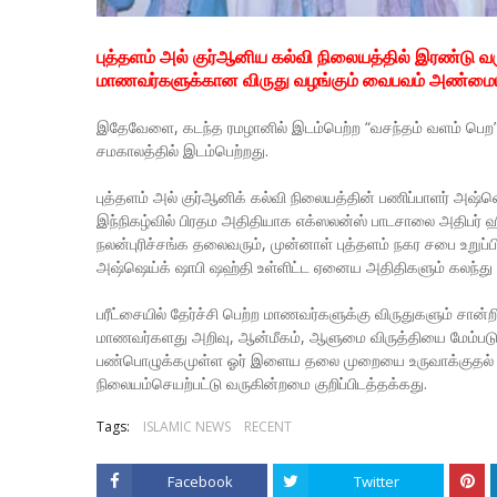
புத்தளம் அல் குர்ஆனிய கல்வி நிலையத்தில் இரண்டு 
மாணவர்களுக்கான விருது வழங்கும் வைபவம் அண்மையில்
இதேவேளை, கடந்த ரமழானில் இடம்பெற்ற “வசந்தம் வளம் பெற” போட
சமகாலத்தில் இடம்பெற்றது.
புத்தளம் அல் குர்ஆனிக் கல்வி நிலையத்தின் பணிப்பாளர் அஷ
இந்நிகழ்வில் பிரதம அதிதியாக எக்ஸலன்ஸ் பாடசாலை அதிபர் ஹி
நலன்புரிச்சங்க தலைவரும், முன்னாள் புத்தளம் நகர சபை உறுப்
அஷ்ஷெய்க் ஷாபி ஷஹ்தி உள்ளிட்ட ஏனைய அதிதிகளும் கலந்து சி
பரீட்சையில் தேர்ச்சி பெற்ற மாணவர்களுக்கு விருதுகளும் சா
மாணவர்களது அறிவு, ஆன்மீகம், ஆளுமை விருத்தியை மேம்பட
பண்பொழுக்கமுள்ள ஓர் இளைய தலை முறையை உருவாக்குதல் எ
நிலையம்செயற்பட்டு வருகின்றமை குறிப்பிடத்தக்கது.
Tags:
ISLAMIC NEWS
RECENT
Facebook
Twitter