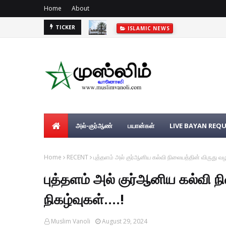
Home
About
TICKER
ISLAMIC NEWS
அல்-குர்ஆண்
பயான்கள்
LIVE BAYAN REQ
Home
RECENT
புத்தளம் அல் குர்ஆனிய கல்வி நிலையத்தின் விருது வழங்
புத்தளம் அல் குர்ஆனிய கல்வி ந
நிகழ்வுகள்....!
Muslim Vanoli
August 29, 2024