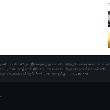
ுஸ்லிம் வானொலி: தூய இஸ்லாத்தை தூய வடிவில் அறிந்து கொள்ளுங்கள்.. உங்கள் ஊர
மிய முக்கிய நிகழ்வுகள், இல்லாமிய வைபவஙகள் மற்றும் பிரதேச பள்ளிவாசல்களில்
ிய நிகழ்வுகைள எமக்கனுப்புங்கள். தொடர்புகளுக்கு: +94777161670