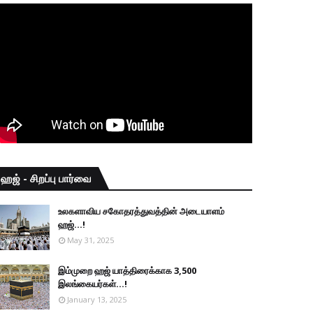
ஹஜ் - சிறப்பு பார்வை
உலகளாவிய சகோதரத்துவத்தின் அடையாளம்
ஹஜ்...!
May 31, 2025
இம்முறை ஹஜ் யாத்திரைக்காக 3,500
இலங்கையர்கள்...!
January 13, 2025