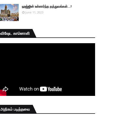
ஹஜ்ஜின் உள்ளார்ந்த தத்துவங்கள்...!
June 11, 2023
விஷேட கானொளி
அதிகம் படித்தவை