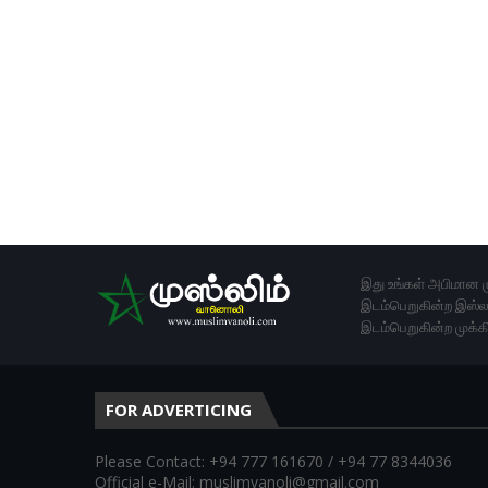
இது உங்கள் அபிமான ம
இடம்பெறுகின்ற இஸ்லா
இடம்பெறுகின்ற முக்க
FOR ADVERTICING
Please Contact: +94 777 161670 / +94 77 8344036
Official e-Mail: muslimvanoli@gmail.com