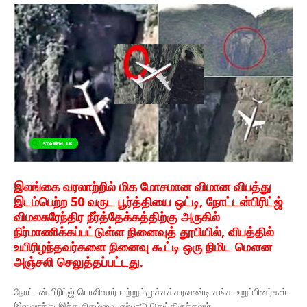
இலங்கை வரலாற்றில் மிக மோசமான விமான விபத்து
இடம்பெற்ற 50 வருட பூர்த்தியை ஒட்டி, நோட்டன்பிரிட்ஜ்
விமலசுரேந்திர நீர்த்தேக்கத்திற்கு அருகில்
நிர்மாணிக்கப்பட்டுள்ள நினைவுத் தூபியில், விபத்தில்
உயிரிழந்தவர்களை நினைவு கூட்டி ஒரு நிமிட மௌன
அஞ்சலி செலுத்தப்பட்டது.
நோட்டன் பிரிட்ஜ் பொலிஸார் மற்றும்முச்சக்கரவண்டி சங்க உறுப்பினர்கள்
இணைந்து இந்த நிகழ்வை ஏற்பாடு செய்திருந்தனர்.