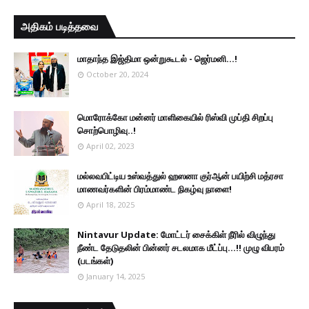
அதிகம் படித்தவை
மாதாந்த இஜ்திமா ஒன்றுகூடல் - ஜெர்மனி…!
October 20, 2024
மொரோக்கோ மன்னர் மாளிகையில் ரிஸ்வி முப்தி சிறப்பு
சொற்பொழிவு..!
April 02, 2023
மல்லவபிட்டிய உஸ்வத்துல் ஹஸனா குர்ஆன் பயிற்சி மத்ரசா
மாணவர்களின் பிரம்மாண்ட நிகழ்வு நாளை!
April 18, 2025
Nintavur Update: மோட்டர் சைக்கிள் நீரில் விழுந்து
நீண்ட தேடுதலின் பின்னர் சடலமாக மீட்ப்பு…!! முழு விபரம்
(படங்கள்)
January 14, 2025