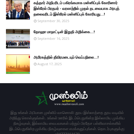
கத்தார் அதிபரிடம் பகிரங்கமாக மன்னிப்புக் கோரினார்
இஸ்ரேல் பிரதமர் - வரலாற்றில் முதல் தடவையாக அரபுத்
தலைவரிடம் இஸ்ரேல் மன்னிப்புக் கோரியது...!
September 30, 2025
தோஹா மாநாட்டின் இறுதி அறிக்கை...!
September 16, 2025
அமீரகத்தில் தீவிரமடையும் வெப்பநிலை...!
August 17, 2025
இது உங்கள் அபிமான முஸ்லிம் வானொலி: தூய இஸ்லாத்தை தூய வடிவில்
அறிந்து கொள்ளுங்கள்.. உங்கள் ஊரில் இடம்பெறுகின்ற இஸ்லாமிய முக்கிய
நிகழ்வுகள், இல்லாமிய வைபவஙகள் மற்றும் பிரதேச பள்ளிவாசல்களில்
இடம்பெறுகின்ற முக்கிய நிகழ்வுகைள எமக்கனுப்புங்கள். தொடர்புகளுக்கு:
+94777161670