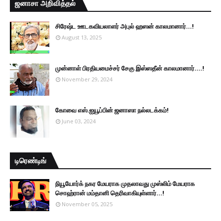
ஜனாசா அறிவித்தல்
சிரேஷ்ட ஊடகவியலாளர் அபுல் ஹஸன் காலமானார்...!
August 13, 2025
முன்னாள் பிரதியமைச்சர் சேகு இஸ்ஸதீன் காலமானார்….!
November 29, 2024
கோவை எஸ்.ஐயூப்பின் ஜனாஸா நல்லடக்கம்!
June 03, 2024
டிரெண்டிங்
நியூயோர்க் நகர மேயராக முதலாவது முஸ்லிம் மேயராக
சொஹ்ரான் மம்தானி தெரிவாகியுள்ளார்...!
November 05, 2025