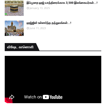
இம்முறை ஹஜ் யாத்திரைக்காக 3,500 இலங்கையர்கள்...!
January 13, 2025
ஹஜ்ஜின் உள்ளார்ந்த தத்துவங்கள்...!
June 11, 2023
விஷேட கானொளி