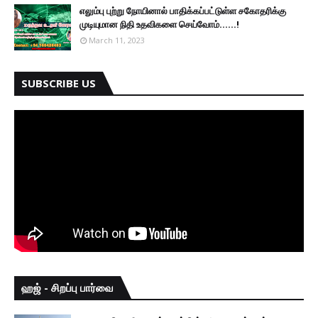
எலும்பு புற்று நோயினால் பாதிக்கப்பட்டுள்ள சகோதரிக்கு
முடியுமான நிதி உதவிகளை செய்வோம்......!
March 11, 2023
SUBSCRIBE US
ஹஜ் - சிறப்பு பார்வை