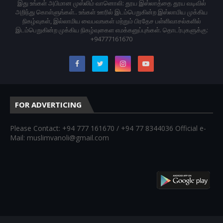
இது உங்கள் அபிமான முஸ்லிம் வானொலி: தூய இஸ்லாத்தை தூய வடிவில்
அறிந்து கொள்ளுங்கள்.. உங்கள் ஊரில் இடம்பெறுகின்ற இஸ்லாமிய முக்கிய
நிகழ்வுகள், இல்லாமிய வைபவஙகள் மற்றும் பிரதேச பள்ளிவாசல்களில்
இடம்பெறுகின்ற முக்கிய நிகழ்வுகைள எமக்கனுப்புங்கள். தொடர்புகளுக்கு:
+94777161670
FOR ADVERTICING
Please Contact: +94 777 161670 / +94 77 8344036 Official e-
Mail: muslimvanoli@gmail.com