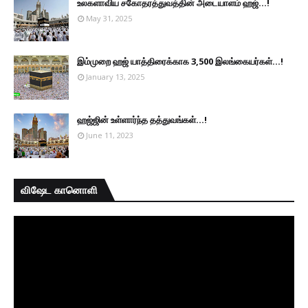
உலகளாவிய சகோதரத்துவத்தின் அடையாளம் ஹஜ்...!
May 31, 2025
இம்முறை ஹஜ் யாத்திரைக்காக 3,500 இலங்கையர்கள்...!
January 13, 2025
ஹஜ்ஜின் உள்ளார்ந்த தத்துவங்கள்...!
June 11, 2023
விஷேட கானொளி