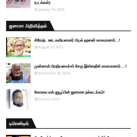
(படங்கள்)
January 14, 2025
ஜனாசா அறிவித்தல்
சிரேஷ்ட ஊடகவியலாளர் அபுல் ஹஸன் காலமானார்...!
August 13, 2025
முன்னாள் பிரதியமைச்சர் சேகு இஸ்ஸதீன் காலமானார்….!
November 29, 2024
கோவை எஸ்.ஐயூப்பின் ஜனாஸா நல்லடக்கம்!
June 03, 2024
டிரெண்டிங்