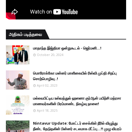
அதிகம் படித்தவை
மாதாந்த இஜ்திமா ஒன்றுகூடல் - ஜெர்மனி…!
October 20, 2024
மொரோக்கோ மன்னர் மாளிகையில் ரிஸ்வி முப்தி சிறப்பு
சொற்பொழிவு..!
April 02, 2023
மல்லவபிட்டிய உஸ்வத்துல் ஹஸனா குர்ஆன் பயிற்சி மத்ரசா
மாணவர்களின் பிரம்மாண்ட நிகழ்வு நாளை!
April 18, 2025
Nintavur Update: மோட்டர் சைக்கிள் நீரில் விழுந்து
நீண்ட தேடுதலின் பின்னர் சடலமாக மீட்ப்பு…!! முழு விபரம்