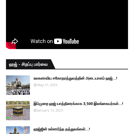
ஹஜ் - சிறப்பு பார்வை
உலகளாவிய சகோதரத்துவத்தின் அடையாளம் ஹஜ்...!
May 31, 2025
இம்முறை ஹஜ் யாத்திரைக்காக 3,500 இலங்கையர்கள்...!
January 13, 2025
ஹஜ்ஜின் உள்ளார்ந்த தத்துவங்கள்...!