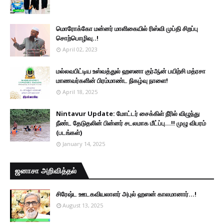
மொரோக்கோ மன்னர் மாளிகையில் ரிஸ்வி முப்தி சிறப்பு
சொற்பொழிவு..!
April 02, 2023
மல்லவபிட்டிய உஸ்வத்துல் ஹஸனா குர்ஆன் பயிற்சி மத்ரசா
மாணவர்களின் பிரம்மாண்ட நிகழ்வு நாளை!
April 18, 2025
Nintavur Update: மோட்டர் சைக்கிள் நீரில் விழுந்து
நீண்ட தேடுதலின் பின்னர் சடலமாக மீட்ப்பு…!! முழு விபரம்
(படங்கள்)
January 14, 2025
ஜனாசா அறிவித்தல்
சிரேஷ்ட ஊடகவியலாளர் அபுல் ஹஸன் காலமானார்...!
August 13, 2025