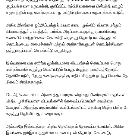
குழப்பங்களை உருவாக்கி, குறிப்பிட்ட நம்பிக்கைகளை பின்பற்றி வாழும்
சமூகத்தின் மத உணர்வுகளை தூண்டும் நிலையை உருவாக்கக் கூடும்.
அகில இலங்கை ஜம்இய்யத்துல் உலமா சபை, முஸ்லிம் விவாக மற்றும்
விவாகரத்துச் சட்டத்தில், மார்க்க அடிப்படைகளுக்கு முரணில்லாத
வகையில் மாற்றங்களை கொண்டு வருவது தொடர்பாக அதனுடன்
தொடர்புடைய அமைச்சுகள் மற்றும் அதிகாரிகளுடன் தொடர்ச்சியான
ஒத்துழைப்புடன் செயல்பட்டு வருகிறது.
இவ்வாறான மத சார்ந்த முக்கியமான விடயங்கள் தொடர்பாக பொது
மன்றங்களில் கருத்து வெளியிடும் போது, மிகுந்த நாகரிகத்தோடும்,
தெளிவோடும், பிறரது உணர்வுகளுக்கு மதிப்பளித்தும் நடந்து கொள்வதே
மிகவும் சிறந்ததாகும்.
Dr. அர்ச்சுனா உட்பட அனைத்து பாராளுமன்ற உறுப்பினர்களும் மதங்கள்
பற்றிய முக்கியமான விடயங்களில் தேவைப்படுமாயின் அவற்றை
பேசுமுன், அந்தந்த மதங்களின் உயர்பீடங்களிடம் தெளிவு பெற்ற பின்னரே
கருத்து தெரிவிப்பது முறையாகும்.
அவ்வாறே இஸ்லாத்தை பற்றிய தெளிவுகள் தேவைப்படுமாயின், அகில
இலங்கை ஜம்இய்யத்துல் உலமா சபையுடன் தொடர்பு கொண்டு,