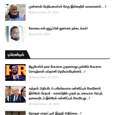
முன்னாள் பிரதியமைச்சர் சேகு இஸ்ஸதீன் காலமானார்….!
November 29, 2024
கோவை எஸ்.ஐயூப்பின் ஜனாஸா நல்லடக்கம்!
June 03, 2024
டிரெண்டிங்
நியூயோர்க் நகர மேயராக முதலாவது முஸ்லிம் மேயராக
சொஹ்ரான் மம்தானி தெரிவாகியுள்ளார்...!
November 05, 2025
கத்தார் அதிபரிடம் பகிரங்கமாக மன்னிப்புக் கோரினார்
இஸ்ரேல் பிரதமர் - வரலாற்றில் முதல் தடவையாக அரபுத்
தலைவரிடம் இஸ்ரேல் மன்னிப்புக் கோரியது...!
September 30, 2025
தோஹா மாநாட்டின் இறுதி அறிக்கை...!