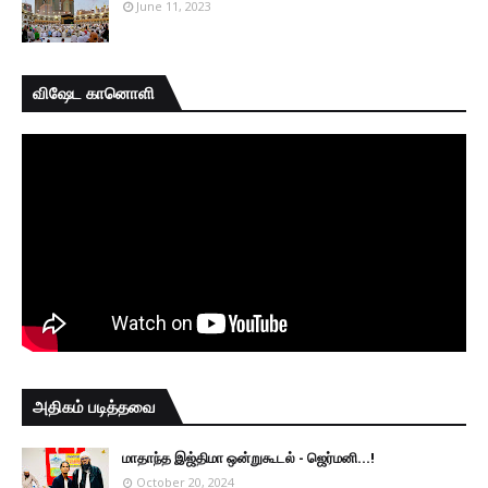
June 11, 2023
விஷேட கானொளி
அதிகம் படித்தவை
மாதாந்த இஜ்திமா ஒன்றுகூடல் - ஜெர்மனி…!
October 20, 2024