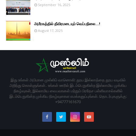
September 16, 2025
அமீரகத்தில் தீவிரமடையும் வெப்பநிலை...!
August 17, 2025
இது உங்கள் அபிமான முஸ்லிம் வானொலி: தூய இஸ்லாத்தை தூய வடிவில்
அறிந்து கொள்ளுங்கள்.. உங்கள் ஊரில் இடம்பெறுகின்ற இஸ்லாமிய முக்கிய
நிகழ்வுகள், இல்லாமிய வைபவஙகள் மற்றும் பிரதேச பள்ளிவாசல்களில்
இடம்பெறுகின்ற முக்கிய நிகழ்வுகைள எமக்கனுப்புங்கள். தொடர்புகளுக்கு:
+94777161670