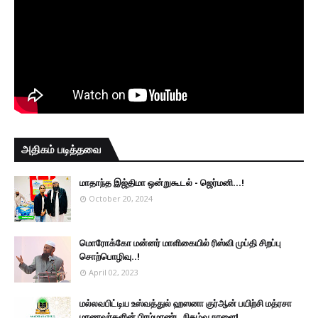
அதிகம் படித்தவை
மாதாந்த இஜ்திமா ஒன்றுகூடல் - ஜெர்மனி…!
October 20, 2024
மொரோக்கோ மன்னர் மாளிகையில் ரிஸ்வி முப்தி சிறப்பு
சொற்பொழிவு..!
April 02, 2023
மல்லவபிட்டிய உஸ்வத்துல் ஹஸனா குர்ஆன் பயிற்சி மத்ரசா
மாணவர்களின் பிரம்மாண்ட நிகழ்வு நாளை!