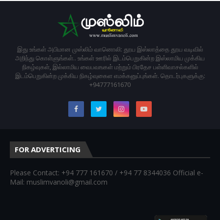
இது உங்கள் அபிமான முஸ்லிம் வானொலி: தூய இஸ்லாத்தை தூய வடிவில்
அறிந்து கொள்ளுங்கள்.. உங்கள் ஊரில் இடம்பெறுகின்ற இஸ்லாமிய முக்கிய
நிகழ்வுகள், இல்லாமிய வைபவஙகள் மற்றும் பிரதேச பள்ளிவாசல்களில்
இடம்பெறுகின்ற முக்கிய நிகழ்வுகைள எமக்கனுப்புங்கள். தொடர்புகளுக்கு:
+94777161670
FOR ADVERTICING
Please Contact: +94 777 161670 / +94 77 8344036 Official e-
Mail: muslimvanoli@gmail.com