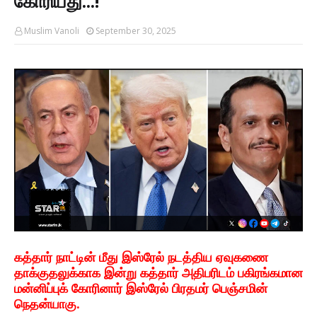
கோரியது...!
Muslim Vanoli
September 30, 2025
கத்தார் நாட்டின் மீது இஸ்ரேல் நடத்திய ஏவுகணை
தாக்குதலுக்காக இன்று கத்தார் அதிபரிடம் பகிரங்கமான
மன்னிப்புக் கோரினார் இஸ்ரேல் பிரதமர் பெஞ்சமின்
நெதன்யாகு.