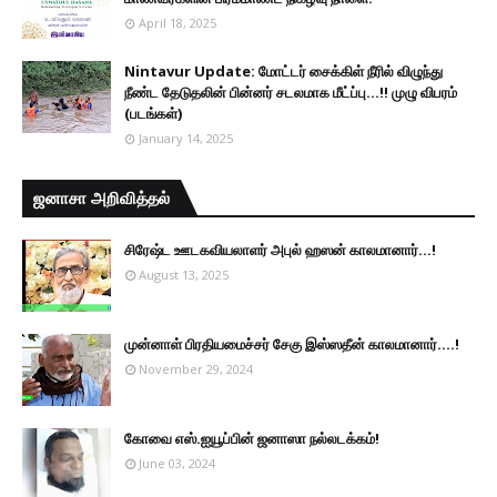
April 18, 2025
Nintavur Update: மோட்டர் சைக்கிள் நீரில் விழுந்து
நீண்ட தேடுதலின் பின்னர் சடலமாக மீட்ப்பு…!! முழு விபரம்
(படங்கள்)
January 14, 2025
ஜனாசா அறிவித்தல்
சிரேஷ்ட ஊடகவியலாளர் அபுல் ஹஸன் காலமானார்...!
August 13, 2025
முன்னாள் பிரதியமைச்சர் சேகு இஸ்ஸதீன் காலமானார்….!
November 29, 2024
கோவை எஸ்.ஐயூப்பின் ஜனாஸா நல்லடக்கம்!
June 03, 2024