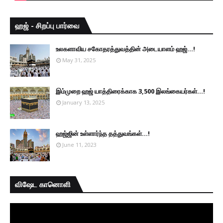
ஹஜ் - சிறப்பு பார்வை
உலகளாவிய சகோதரத்துவத்தின் அடையாளம் ஹஜ்...!
May 31, 2025
இம்முறை ஹஜ் யாத்திரைக்காக 3,500 இலங்கையர்கள்...!
January 13, 2025
ஹஜ்ஜின் உள்ளார்ந்த தத்துவங்கள்...!
June 11, 2023
விஷேட கானொளி