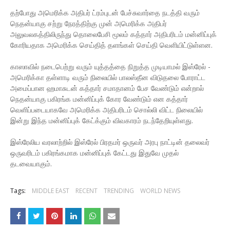
தற்போது அமெரிக்க அதிபர் ட்ரம்புடன் பேச்சுவார்தை நடத்தி வரும்
நெதன்யாகு சற்று நேரத்திற்கு முன் அமெரிக்க அதிபர்
அலுவலகத்திலிருந்து தொலைபேசி மூலம் கத்தார் அதிபரிடம் மன்னிப்புக்
கோரியதாக அமெரிக்க செய்தித் தளங்கள் செய்தி வெளியிட்டுள்ளன.
காஸாவில் நடைபெற்று வரும் யுத்தத்தை நிறுத்த முடியாமல் இஸ்ரேல் -
அமெரிக்கா தள்ளாடி வரும் நிலையில் பாலஸ்தீன விடுதலை போராட்ட
அமைப்பான ஹமாசுடன் கத்தார் சமாதானம் பேச வேண்டும் என்றால்
நெதன்யாகு பகிரங்க மன்னிப்புக் கோர வேண்டும் என கத்தார்
வெளிப்படையாகவே அமெரிக்க அதிபரிடம் சொல்லி விட்ட நிலையில்
இன்று இந்த மன்னிப்புக் கேட்க்கும் விவகாரம் நடந்தேறியுள்ளது.
இஸ்ரேலிய வரலாற்றில் இஸ்ரேல் பிரதமர் ஒருவர் அரபு நாட்டின் தலைவர்
ஒருவரிடம் பகிரங்கமாக மன்னிப்புக் கேட்டது இதுவே முதல்
தடவையாகும்.
Tags:
MIDDLE EAST
RECENT
TRENDING
WORLD NEWS